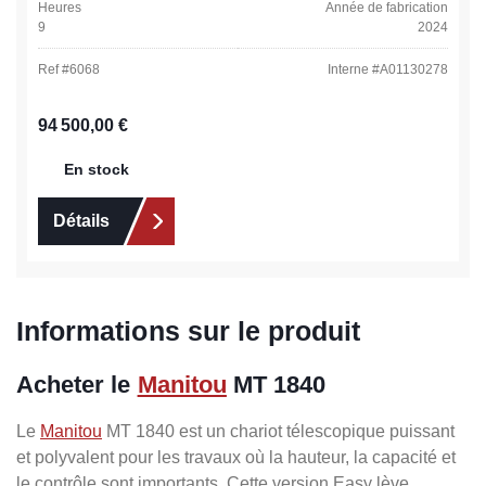
Heures
Année de fabrication
9
2024
Ref #
6068
Interne #
A01130278
Prix régulier :
94 500,00 €
En stock
Détails
Informations sur le produit
Acheter le
Manitou
MT 1840
Le
Manitou
MT 1840 est un chariot télescopique puissant
et polyvalent pour les travaux où la hauteur, la capacité et
le contrôle sont importants. Cette version Easy lève