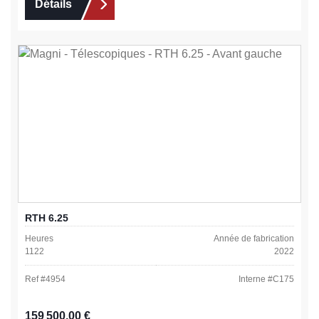
Détails
RTH 6.25
Heures
Année de fabrication
1122
2022
Ref #
4954
Interne #
C175
Prix régulier :
159 500,00 €