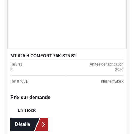
MT 625 H COMFORT 75K ST5 S1
Heures
Année de fabrication
2
2026
Ref #
7051
Interne #
Stock
Prix sur demande
En stock
Détails