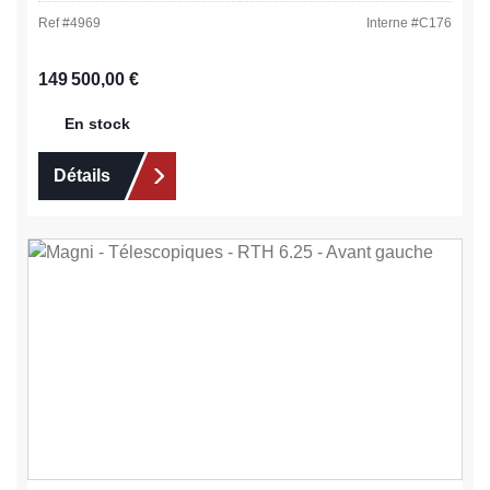
Ref #
4969
Interne #
C176
Prix régulier :
149 500,00 €
En stock
Détails