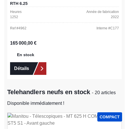
RTH 6.25
Heures
Année de fabrication
1252
2022
Ref #
4962
Interne #
C177
Prix régulier :
165 000,00 €
En stock
Détails
Telehandlers neufs en stock
- 20 articles
Disponible immédiatement !
COMPACT