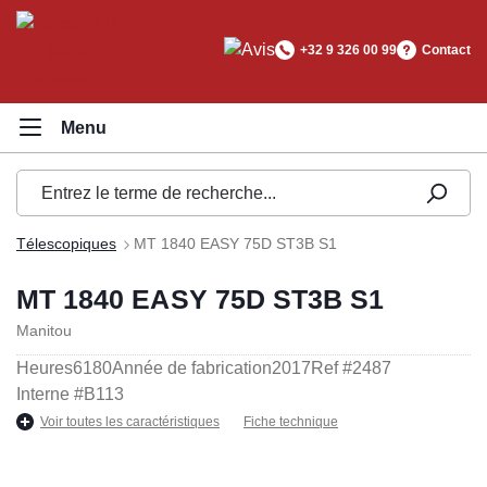
tenu principal
+32 9 326 00 99
Contact
Télescopiques
MT 1840 EASY 75D ST3B S1
MT 1840 EASY 75D ST3B S1
Manitou
Heures
6180
Année de fabrication
2017
Ref #
2487
Interne #
B113
Voir toutes les caractéristiques
Fiche technique