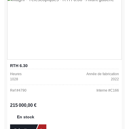
RTH 6.30
Heures
Année de fabrication
1028
2022
Ref #
4790
Interne #
C166
Prix régulier :
215 000,00 €
En stock