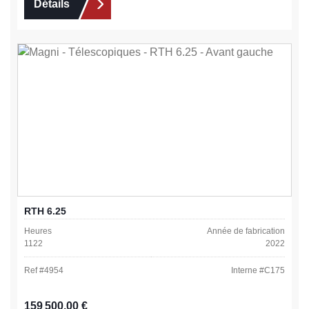
Détails
RTH 6.25
Heures
Année de fabrication
1122
2022
Ref #
4954
Interne #
C175
Prix régulier :
159 500,00 €