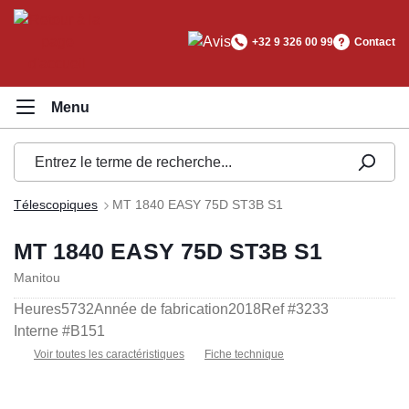
tenu principal
+32 9 326 00 99
Contact
Télescopiques
MT 1840 EASY 75D ST3B S1
MT 1840 EASY 75D ST3B S1
Manitou
Heures
5732
Année de fabrication
2018
Ref #
3233
Interne #
B151
Voir toutes les caractéristiques
Fiche technique