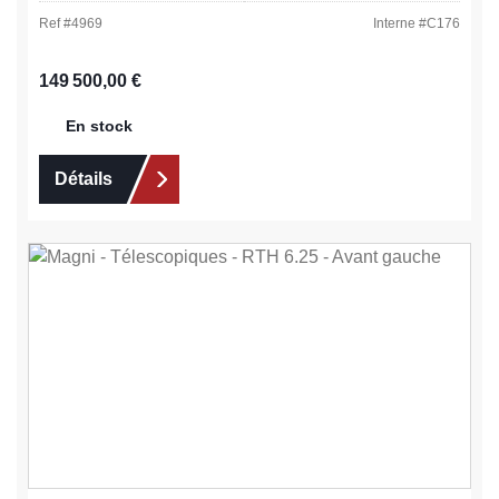
Ref #
4969
Interne #
C176
Prix régulier :
149 500,00 €
En stock
Détails