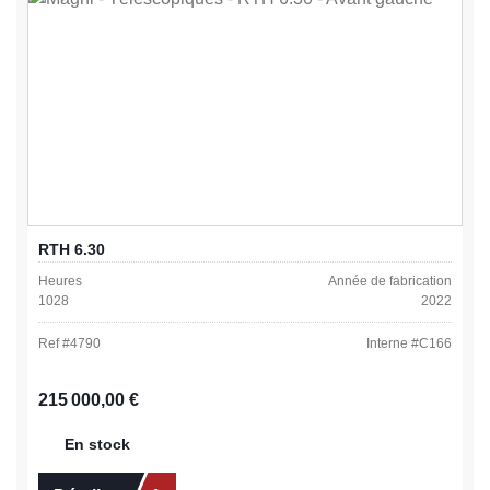
RTH 6.30
Heures
Année de fabrication
1028
2022
Ref #
4790
Interne #
C166
Prix régulier :
215 000,00 €
En stock