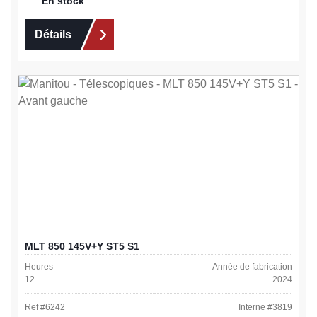
En stock
Détails
MLT 850 145V+Y ST5 S1
Heures
Année de fabrication
12
2024
Ref #
6242
Interne #
3819