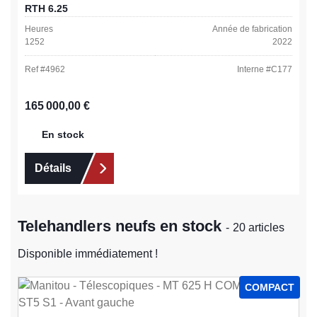
RTH 6.25
Heures
Année de fabrication
1252
2022
Ref #
4962
Interne #
C177
Prix régulier :
165 000,00 €
En stock
Détails
Telehandlers neufs en stock
- 20 articles
Disponible immédiatement !
COMPACT