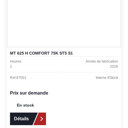
MT 625 H COMFORT 75K ST5 S1
Heures
Année de fabrication
2
2026
Ref #
7051
Interne #
Stock
Prix sur demande
En stock
Détails