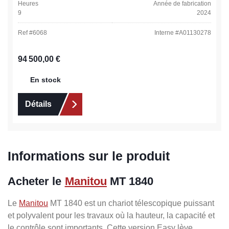
Heures
Année de fabrication
9
2024
Ref #
6068
Interne #
A01130278
Prix régulier :
94 500,00 €
En stock
Détails
Informations sur le produit
Acheter le
Manitou
MT 1840
Le
Manitou
MT 1840 est un chariot télescopique puissant
et polyvalent pour les travaux où la hauteur, la capacité et
le contrôle sont importants. Cette version Easy lève