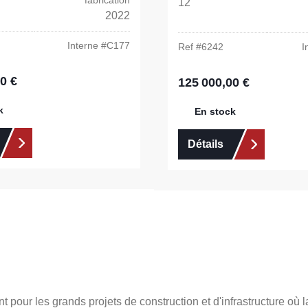
fabrication
12
2022
Interne #
C177
Ref #
6242
I
0 €
:
125 000,00 €
Prix régulier :
k
En stock
Détails
our les grands projets de construction et d'infrastructure où la 