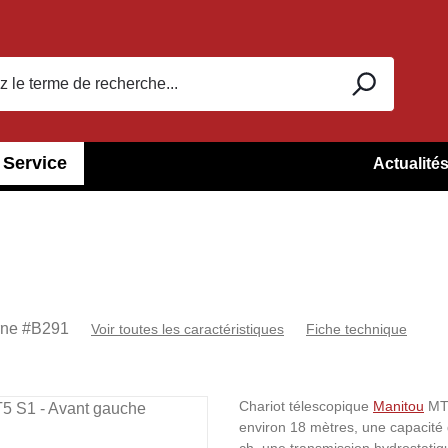
Service
Actualité
rne #
B291
Voir toutes les caractéristiques
Fiche technique
Chariot télescopique
Manitou
MT 
environ 18 mètres, une capacité 