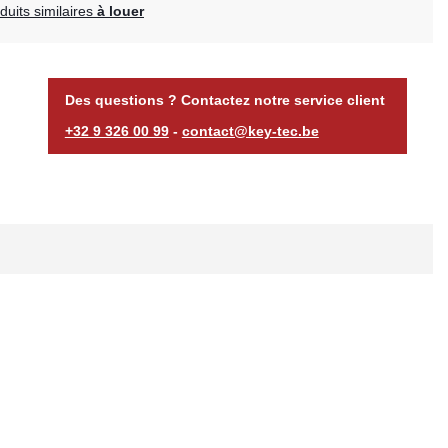
uits similaires
à louer
Des questions ? Contactez notre service client
+32 9 326 00 99
-
contact@key-tec.be