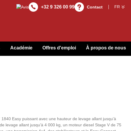
+32 9 326 00 99
Contact
s
Académie
Offres d'emploi
À propos de nous
1840 Easy puissant avec une hauteur de levage allant jusqu'à
de levage allant jusqu'à 4 000 kg, un moteur diesel Stage V de 75