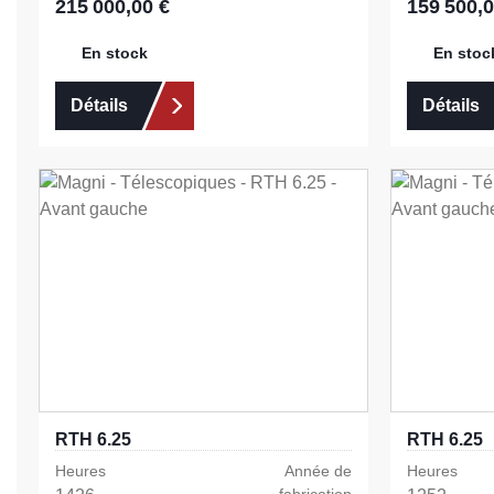
215 000,00 €
159 500,0
Prix régulier :
Prix régulier 
En stock
En stoc
Détails
Détails
RTH 6.25
RTH 6.25
Heures
Année de
Heures