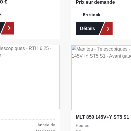
0 €
:
Prix sur demande
k
En stock
Détails
MLT 850 145V+Y ST5 S1
Année de
Heures