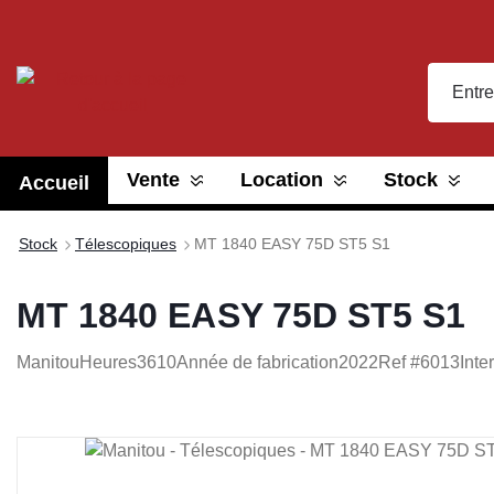
recherche
Passer à la navigation principale
Vente
Location
Stock
Accueil
Stock
Télescopiques
MT 1840 EASY 75D ST5 S1
MT 1840 EASY 75D ST5 S1
Manitou
Heures
3610
Année de fabrication
2022
Ref #
6013
Inte
Ignorer la galerie d'images