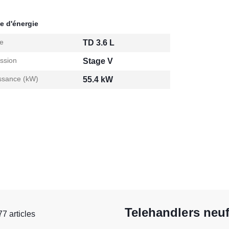
e d'énergie
e
TD 3.6 L
ssion
Stage V
ssance (kW)
55.4 kW
Telehandlers neu
77 articles