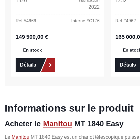
fabrication
1426
1252
2022
Ref #
4969
Interne #
C176
Ref #
4962
149 500,00 €
165 000,0
Prix régulier :
Prix régulier 
En stock
En stoc
Détails
Détails
Informations sur le produit
Acheter le
Manitou
MT 1840 Easy
Le
Manitou
MT 1840 Easy est un chariot télescopique puissant p