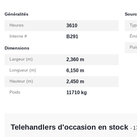
Généralités
Sourc
Heures
Typ
3610
Interne #
Émi
B291
Pui
Dimensions
Largeur (m)
2,360 m
Longueur (m)
6,150 m
Hauteur (m)
2,450 m
Poids
11710 kg
Telehandlers d'occasion en stock
- 1