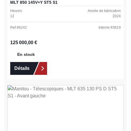
MLT 850 145V+Y ST5 S1
Heures
Année de fabrication
12
2024
Ref #
6242
Interne #
3819
Prix régulier :
125 000,00 €
En stock
Détails