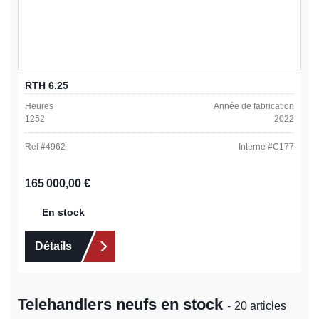
RTH 6.25
Heures
Année de fabrication
1252
2022
Ref #
4962
Interne #
C177
Prix régulier :
165 000,00 €
En stock
Détails
Telehandlers neufs en stock
- 20 articles