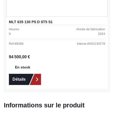
MLT 635 130 PS D ST5 S1
Heures
Année de fabrication
9
2024
Ref #
6068
Interne #
A01130278
Prix régulier :
94 500,00 €
En stock
Détails
Informations sur le produit