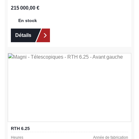
Prix régulier :
215 000,00 €
En stock
Détails
RTH 6.25
Heures
Année de fabrication