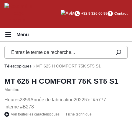
tenu principal
+32 9 326 00 99
Contact
Télescopiques
MT 625 H COMFORT 75K ST5 S1
MT 625 H COMFORT 75K ST5 S1
Manitou
Heures
2359
Année de fabrication
2022
Ref #
5777
Interne #
B278
Voir toutes les caractéristiques
Fiche technique