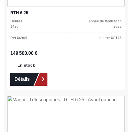
RTH 6.25
Heures
Année de fabrication
1426
2022
Ref #
4969
Interne #
C176
Prix régulier :
149 500,00 €
En stock
Détails