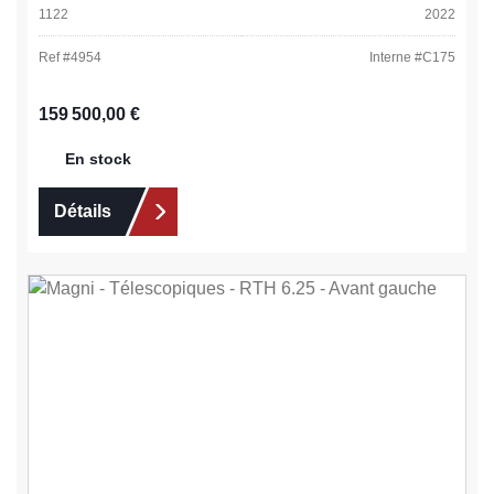
1122
2022
Ref #
4954
Interne #
C175
Prix régulier :
159 500,00 €
En stock
Détails