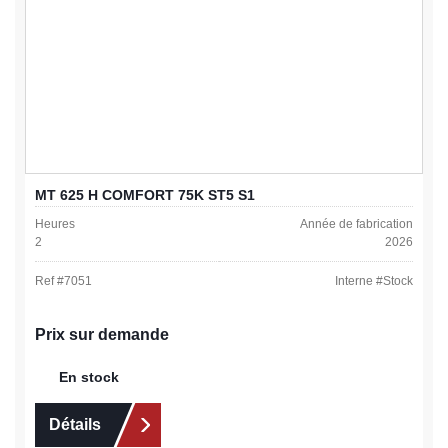
MT 625 H COMFORT 75K ST5 S1
Heures
Année de fabrication
2
2026
Ref #
7051
Interne #
Stock
Prix sur demande
En stock
Détails