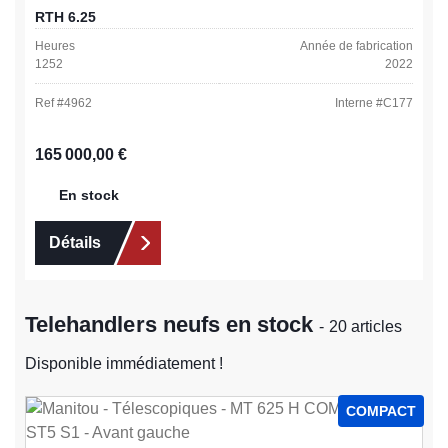
RTH 6.25
Heures
Année de fabrication
1252
2022
Ref #
4962
Interne #
C177
Prix régulier :
165 000,00 €
En stock
Détails
Telehandlers neufs en stock
- 20 articles
Disponible immédiatement !
COMPACT