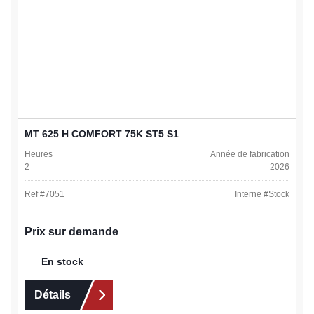
MT 625 H COMFORT 75K ST5 S1
Heures
Année de fabrication
2
2026
Ref #
7051
Interne #
Stock
Prix sur demande
En stock
Détails