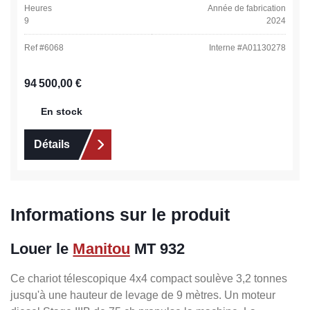
Heures
Année de fabrication
9
2024
Ref #
6068
Interne #
A01130278
Prix régulier :
94 500,00 €
En stock
Détails
Informations sur le produit
Louer le
Manitou
MT 932
Ce chariot télescopique 4x4 compact soulève 3,2 tonnes
jusqu'à une hauteur de levage de 9 mètres. Un moteur