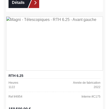
Détails
RTH 6.25
Heures
Année de fabrication
1122
2022
Ref #
4954
Interne #
C175
Prix régulier :