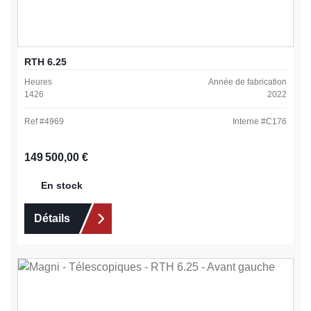
RTH 6.25
Heures
Année de fabrication
1426
2022
Ref #
4969
Interne #
C176
Prix régulier :
149 500,00 €
En stock
Détails