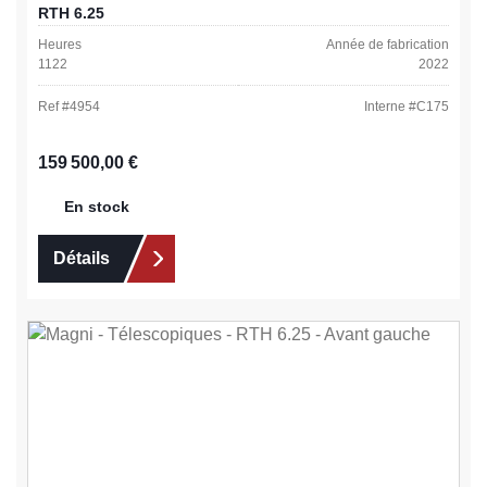
RTH 6.25
Heures
Année de fabrication
1122
2022
Ref #
4954
Interne #
C175
Prix régulier :
159 500,00 €
En stock
Détails