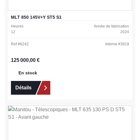
MLT 850 145V+Y ST5 S1
Heures
Année de fabrication
12
2024
Ref #
6242
Interne #
3819
Prix régulier :
125 000,00 €
En stock
Détails