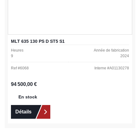
MLT 635 130 PS D ST5 S1
Heures
Année de fabrication
9
2024
Ref #
6068
Interne #
A01130278
Prix régulier :
94 500,00 €
En stock
Détails