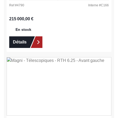
Ref #
4790
Interne #
C166
Prix régulier :
215 000,00 €
En stock
Détails