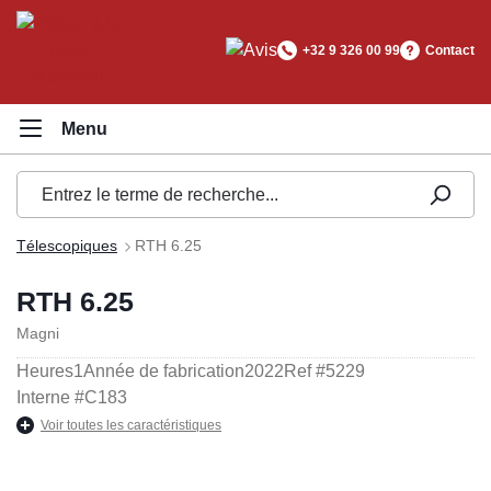
tenu principal
+32 9 326 00 99
Contact
Télescopiques
RTH 6.25
RTH 6.25
Magni
Heures
1
Année de fabrication
2022
Ref #
5229
Interne #
C183
Voir toutes les caractéristiques