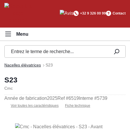
tenu principal
+32 9 326 00 99
Contact
Nacelles élévatrices
S23
S23
Cmc
Année de fabrication
2025
Ref #
6519
Interne #
5739
Voir toutes les caractéristiques
Fiche technique
Ignorer la galerie d'images