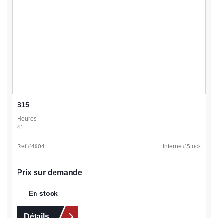
S15
Heures
41
Ref #
4904
Interne #
Stock
Prix sur demande
En stock
Détails