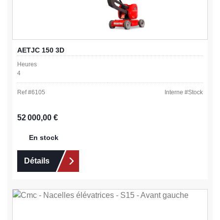
AETJC 150 3D
Heures
4
Ref #
6105
Interne #
Stock
Prix régulier :
52 000,00 €
En stock
Détails