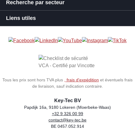
Recherche par secteur
Liens utiles
Tous les prix sont hors TVA plus
, frais d'expédition
et éventuels frais
de livraison, sauf indication contraire.
Key-Tec BV
Papdijk 16a, 9180 Lokeren (Moerbeke-Waas)
+32 9 326 00 99
Store name
Address
Phone
Email
VAT number
contact@key-tec.be
BE 0457.052.914