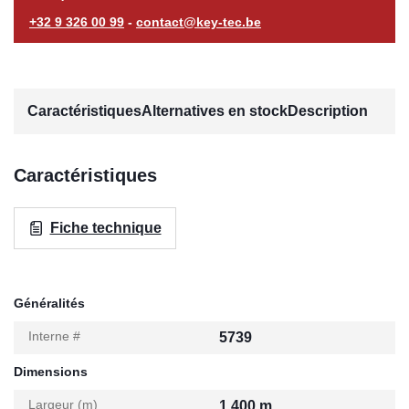
+32 9 326 00 99
-
contact@key-tec.be
Caractéristiques
Alternatives en stock
Description
Caractéristiques
Fiche technique
Généralités
Interne #
5739
Dimensions
Largeur (m)
1,400 m