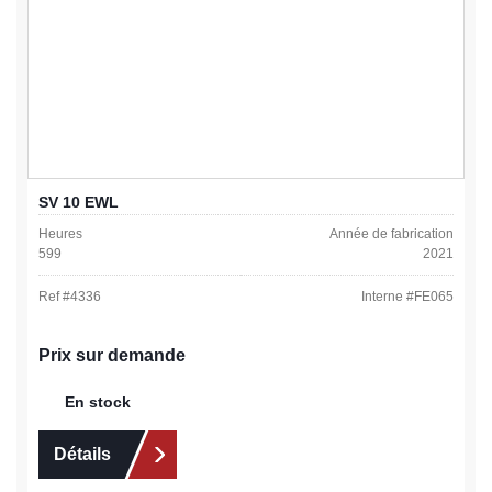
SV 10 EWL
Heures
Année de fabrication
599
2021
Ref #
4336
Interne #
FE065
Prix sur demande
En stock
Détails