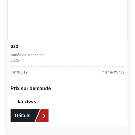
S23
Année de fabrication
2025
Ref #
6519
Interne #
5739
Prix sur demande
En stock
Détails