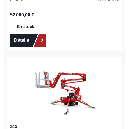
Prix régulier :
52 000,00 €
En stock
Détails
S15