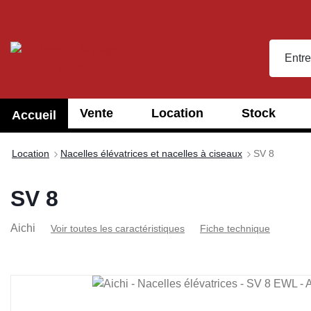
recherche
Passer à la navigation principale
Vente
Location
Stock
Accueil
Location
Nacelles élévatrices et nacelles à ciseaux
SV 8
SV 8
Aichi
Voir toutes les caractéristiques
Fiche technique
Ignorer la galerie d'images