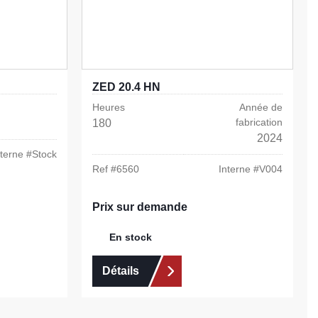
ZED 20.4 HN
Heures
Année de
fabrication
180
2024
nterne #
Stock
Ref #
6560
Interne #
V004
Prix sur demande
En stock
Détails