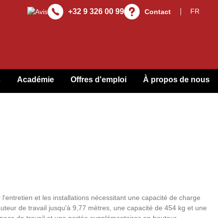
+32 9 326 00 99
Contact
s
Académie
Offres d'emploi
À propos de nous
 l'entretien et les installations nécessitant une capacité de charge
auteur de travail jusqu'à 9,77 mètres, une capacité de 454 kg et une