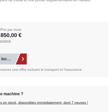
pace de travail et une portée supplémentaires en hauteur.
e
Prix par mois
850,00 €
surance
 location
evrez une offre incluant le transport et l'assurance
ne machine ?
res en stock, disponibles immédiatement, dont 7 neuves !