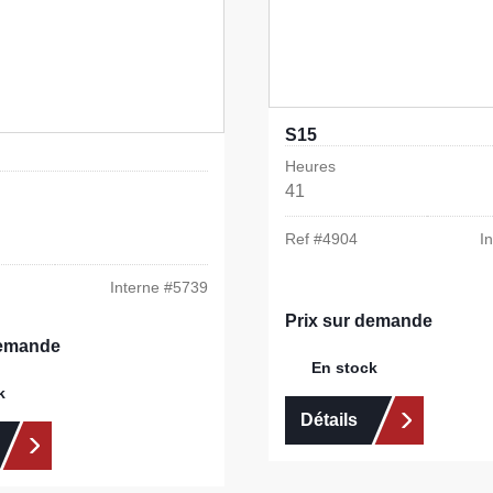
S15
Heures
41
Ref #
4904
I
Interne #
5739
Prix sur demande
demande
En stock
k
Détails