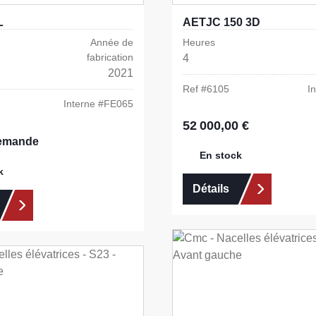
L
AETJC 150 3D
Année de
Heures
fabrication
4
2021
Ref #
6105
I
Interne #
FE065
52 000,00 €
Prix régulier :
demande
En stock
k
Détails