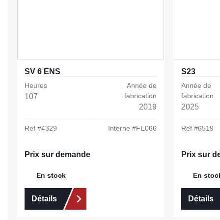
SV 6 ENS
S23
Heures
Année de
Année de
fabrication
fabrication
107
2019
2025
Ref #
4329
Interne #
FE066
Ref #
6519
Prix sur demande
Prix sur 
En stock
En stoc
Détails
Détails