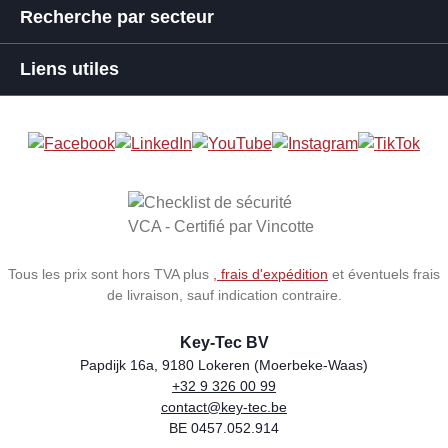
Recherche par secteur
Liens utiles
Tous les prix sont hors TVA plus
, frais d'expédition
et éventuels frais
de livraison, sauf indication contraire.
Key-Tec BV
Papdijk 16a, 9180 Lokeren (Moerbeke-Waas)
+32 9 326 00 99
Store name
Address
Phone
Email
VAT number
contact@key-tec.be
BE 0457.052.914