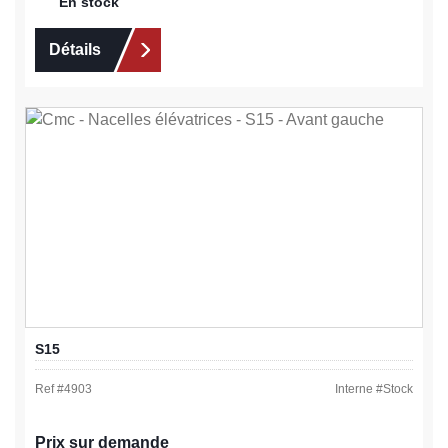
En stock
Détails
S15
Ref #
4903
Interne #
Stock
Prix sur demande