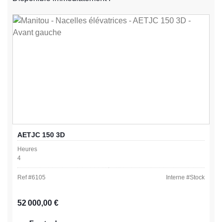
AETJC 150 3D
Heures
4
Ref #
6105
Interne #
Stock
Prix régulier :
52 000,00 €