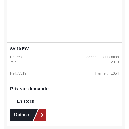
SV 10 EWL
Heures
Année de fabrication
757
2019
Ref #
3319
Interne #
FE054
Prix sur demande
En stock
Détails