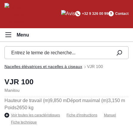
tenu principal
+32 9 326 00 99
Contact
Nacelles élévatrices et nacelles à ciseaux
VJR 100
VJR 100
Manitou
Hauteur de travail (m)
9,850 m
Déport maximal (m)
3,150 m
Poids
2650 kg
Voir toutes les caractéristiques
Fiche d'instructions
Manuel
Fiche technique