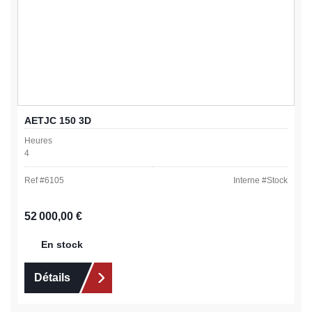
AETJC 150 3D
Heures
4
Ref #
6105
Interne #
Stock
Prix régulier :
52 000,00 €
En stock
Détails