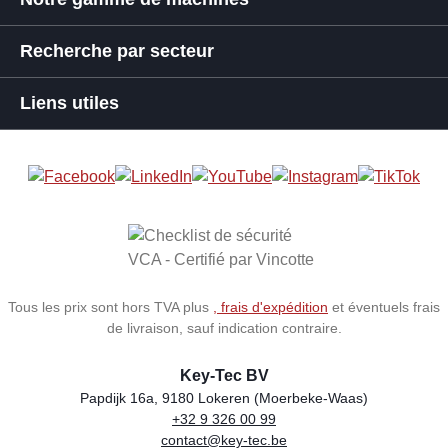
Recherche par secteur
Liens utiles
Tous les prix sont hors TVA plus
, frais d'expédition
et éventuels frais
de livraison, sauf indication contraire.
Key-Tec BV
Papdijk 16a, 9180 Lokeren (Moerbeke-Waas)
+32 9 326 00 99
Store name
Address
Phone
Email
VAT number
contact@key-tec.be