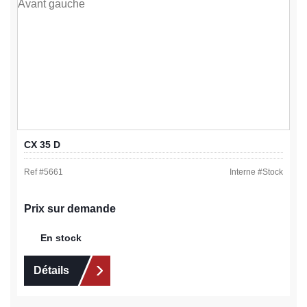
CX 35 D
Ref #
5661
Interne #
Stock
Prix sur demande
En stock
Détails