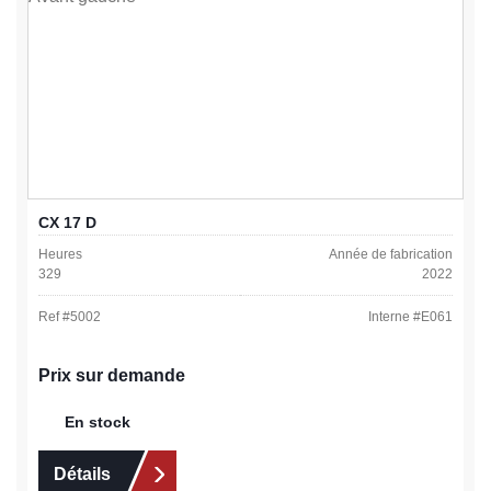
CX 17 D
Heures
Année de fabrication
329
2022
Ref #
5002
Interne #
E061
Prix sur demande
En stock
Détails