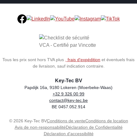
Tous les prix sont hors TVA plus
, frais d'expédition
et éventuels frais
de livraison, sauf indication contraire.
Key-Tec BV
Papdijk 16a, 9180 Lokeren (Moerbeke-Waas)
+32 9 326 00 99
Store name
Address
Phone
Email
VAT number
contact@key-tec.be
BE 0457.052.914
© 2026 Key-Tec BV
Conditions de vente
Conditions de location
Avis de non-responsabilité
Déclaration de Confidentialité
Déclaration d'accessibilité