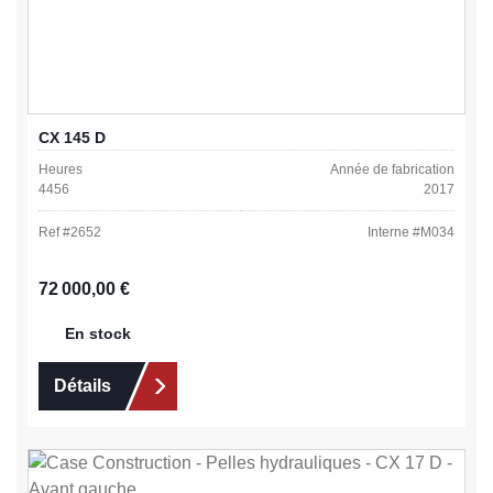
CX 145 D
Heures
Année de fabrication
4456
2017
Ref #
2652
Interne #
M034
Prix régulier :
72 000,00 €
En stock
Détails