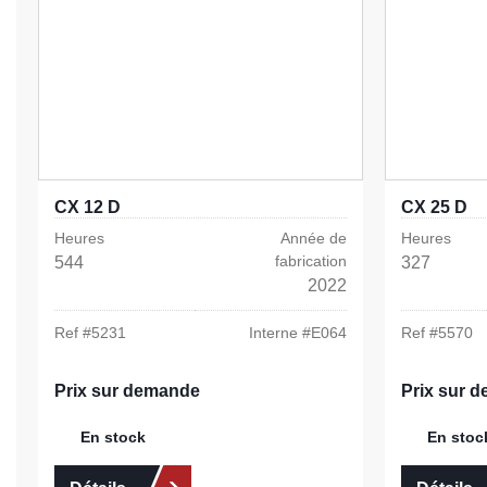
CX 12 D
CX 25 D
Heures
Année de
Heures
fabrication
544
327
2022
Ref #
5231
Interne #
E064
Ref #
5570
Prix sur demande
Prix sur 
En stock
En stoc