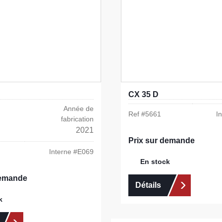
CX 35 D
Année de
Ref #
5661
I
fabrication
2021
Prix sur demande
Interne #
E069
En stock
demande
Détails
k