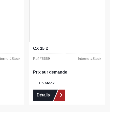
CX 35 D
nterne #
Stock
Ref #
5659
Interne #
Stock
Prix sur demande
En stock
Détails