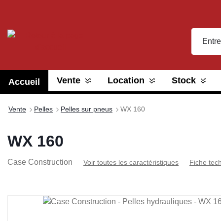
recherche
Passer à la navigation principale
Vente
Location
Stock
Accueil
Vente
Pelles
Pelles sur pneus
WX 160
WX 160
Case Construction
Voir toutes les caractéristiques
Fiche tec
Ignorer la galerie d'images