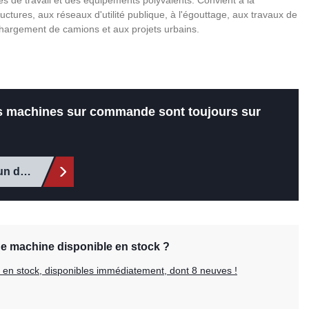
s de travail et des équipements polyvalents. Convient à la
ructures, aux réseaux d'utilité publique, à l'égouttage, aux travaux de
chargement de camions et aux projets urbains.
es machines sur commande sont toujours sur
un devis
ne machine disponible en stock ?
es en stock, disponibles immédiatement, dont 8 neuves !