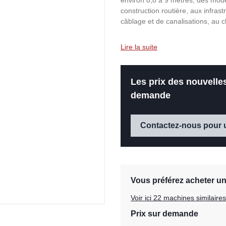
environ 8,8 à 9 mètres, des mode
construction routière, aux infrast
câblage et de canalisations, au 
Lire la suite
Les prix des nouvell
demande
Contactez-nous pour 
Vous préférez acheter u
Voir ici 22 machines similair
Prix sur demande