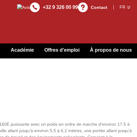
+32 9 326 00 99
Contact
s
Académie
Offres d'emploi
À propos de nous
0E puissante avec un poids en ordre de marche d'environ 17,5 à
lle allant jusqu'à environ 5,5 à 6,2 mètres, une portée allant jusqu'à