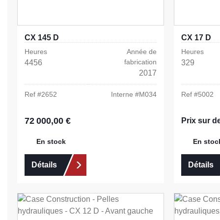
CX 145 D
CX 17 D
Heures
Année de
Heures
fabrication
4456
329
2017
Ref #
2652
Interne #
M034
Ref #
5002
72 000,00 €
Prix régulier :
Prix sur 
En stock
En stoc
Détails
Détails