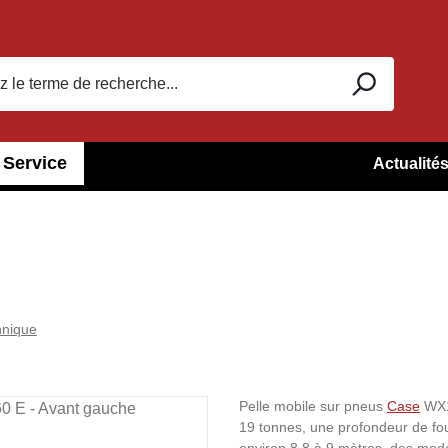
Service
Actualité
hnique
Pelle mobile sur pneus
Case
WX16
19 tonnes, une profondeur de foui