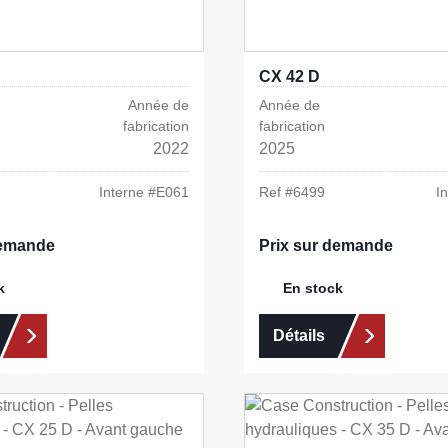
CX 42 D
Année de
Année de
fabrication
fabrication
2022
2025
Interne #
E061
Ref #
6499
I
demande
Prix sur demande
k
En stock
Détails