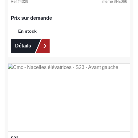
Ref #
4329
Interne #
FE066
Prix sur demande
En stock
Détails