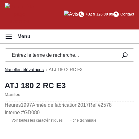
tenu principal
+32 9 326 00 99
Contact
Nacelles élévatrices
ATJ 180 2 RC E3
ATJ 180 2 RC E3
Manitou
Heures
1997
Année de fabrication
2017
Ref #
2578
Interne #
GD080
Voir toutes les caractéristiques
Fiche technique