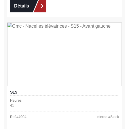
Détails
S15
Heures
41
Ref #
4904
Interne #
Stock