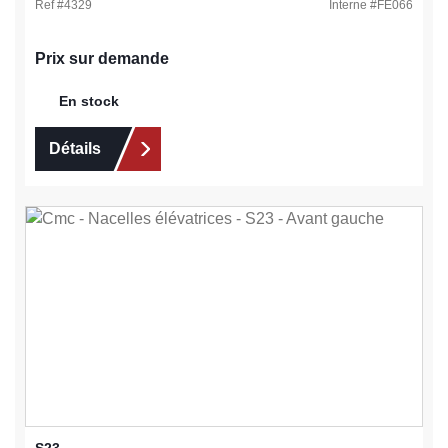
Ref #
4329
Interne #
FE066
Prix sur demande
En stock
Détails