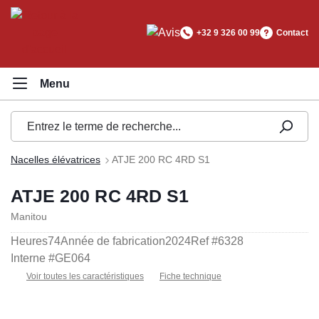
tenu principal
+32 9 326 00 99
Contact
Nacelles élévatrices
ATJE 200 RC 4RD S1
ATJE 200 RC 4RD S1
Manitou
Heures
74
Année de fabrication
2024
Ref #
6328
Interne #
GE064
Voir toutes les caractéristiques
Fiche technique