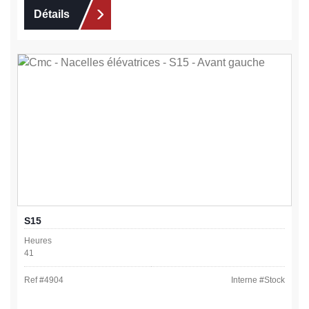
Détails
S15
Heures
41
Ref #
4904
Interne #
Stock