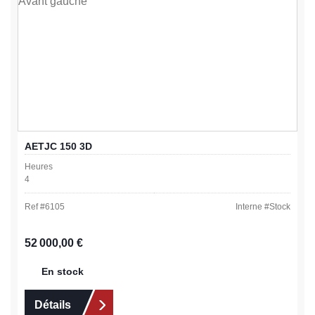
AETJC 150 3D
Heures
4
Ref #
6105
Interne #
Stock
Prix régulier :
52 000,00 €
En stock
Détails