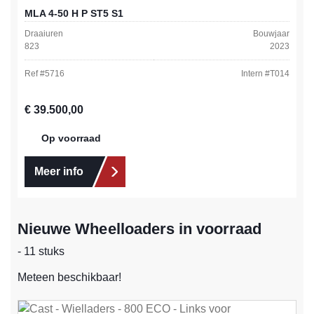
MLA 4-50 H P ST5 S1
Draaiuren
Bouwjaar
823
2023
Ref #
5716
Intern #
T014
Normale prijs:
€ 39.500,00
Op voorraad
Meer info
Nieuwe Wheelloaders in voorraad
- 11 stuks
Meteen beschikbaar!