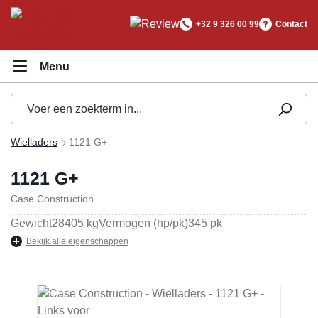
hoofdinhoud
+32 9 326 00 99
Contact
Wielladers
1121 G+
1121 G+
Case Construction
Gewicht
28405 kg
Vermogen (hp/pk)
345 pk
Bekijk alle eigenschappen
Afbeeldingengalerij overslaan