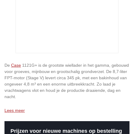
De
Case
1121G+ is de grootste wiellader in het gamma, gebouwd
voor groeves, mijnbouw en grootschalig grondverzet. De 8,7-liter
FPT-motor (Stage V) levert circa 345 pk, met een bakinhoud van
ongeveer 4,8 m³ en een enorme uitbreekkracht. Zo laad je
vrachtwagens vlot en houd je de productie draaiende, dag en
nacht.
Lees meer
Prijzen voor nieuwe machines op bestelling