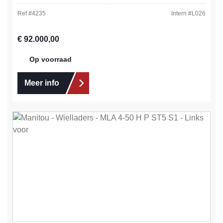
Ref #
4235
Intern #
L026
Normale prijs:
€ 92.000,00
Op voorraad
Meer info