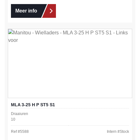
Meer info
MLA 3-25 H P ST5 S1
Draaiuren
10
Ref #
5588
Intern #
Stock