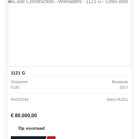
1121 G
Draaiuren
Bouwjaar
6185
2017
Ref #
2544
Intern #
L021
Normale prijs:
€ 80.000,00
Op voorraad