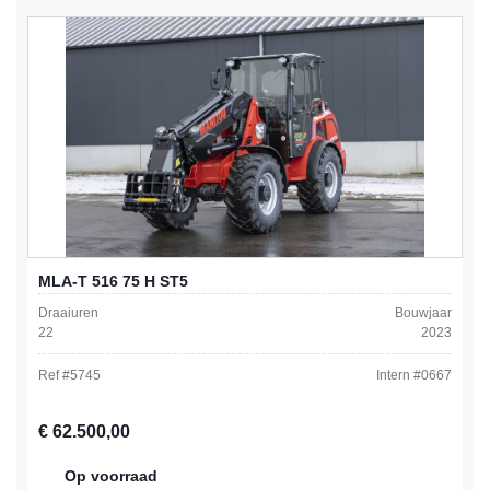
MLA-T 516 75 H ST5
Draaiuren
Bouwjaar
22
2023
Ref #
5745
Intern #
0667
Normale prijs:
€ 62.500,00
Op voorraad