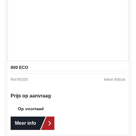
800 ECO
Ref #
5335
Intern #
Stock
Prijs op aanvraag
Op voorraad
Meer info