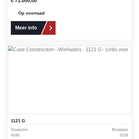
Normale prijs:
€ 71.000,00
Op voorraad
Meer info
1121 G
Draaiuren
Bouwjaar
4348
2018