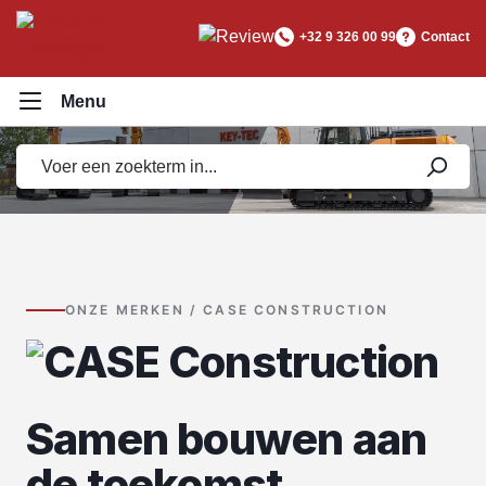
hoofdinhoud
+32 9 326 00 99
Contact
ONZE MERKEN / CASE CONSTRUCTION
Samen bouwen aan
de toekomst.