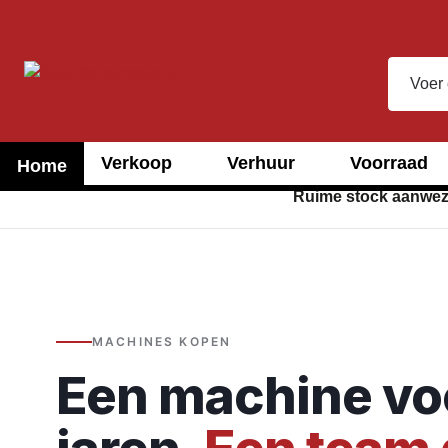
oekopdracht
Ga naar de hoofdnavigatie
Verkoop
Verhuur
Voorraad
Home
Ruime stock aanwez
MACHINES KOPEN
Een machine vo