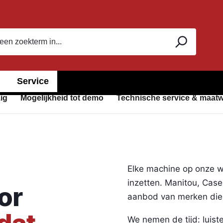
Service
ig
Mogelijkheid tot demo
Technische service & maat
Elke machine op onze we
inzetten. Manitou, Case
or
aanbod van merken die
We nemen de tijd: luist