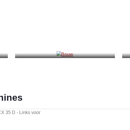
Bouw
I
hines