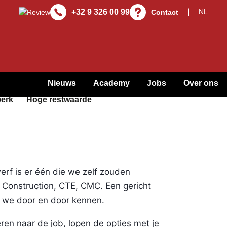
+32 9 326 00 99
Contact
Nieuws
Academy
Jobs
Over ons
werk
Hoge restwaarde
rf is er één die we zelf zouden
 Construction, CTE, CMC. Een gericht
 we door en door kennen.
eren naar de job, lopen de opties met je