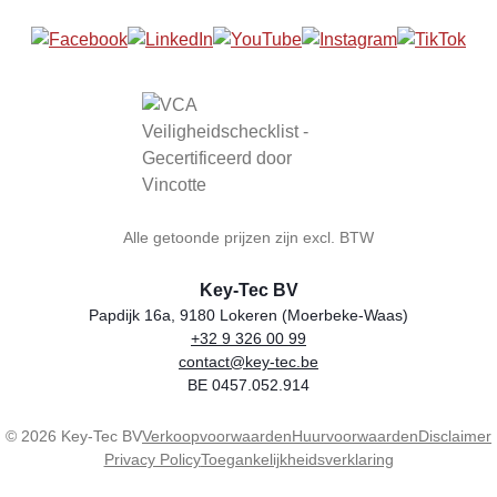
Alle getoonde prijzen zijn excl. BTW
Key-Tec BV
Papdijk 16a, 9180 Lokeren (Moerbeke-Waas)
+32 9 326 00 99
Winkelnaam
Adres
Telefoon
E-mail
BTW-nummer
contact@key-tec.be
BE 0457.052.914
© 2026 Key-Tec BV
Verkoopvoorwaarden
Huurvoorwaarden
Disclaimer
Privacy Policy
Toegankelijkheidsverklaring