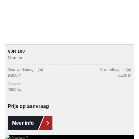
VJR 100
Manitou
Max. werkhoogte (m)
Max. reikwijdte (m)
9,850 m
3,150 m
Gewicht
2650 kg
Prijs op aanvraag
Meer info