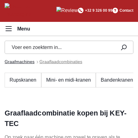
hoofdinhoud
+32 9 326 00 99
Contact
Graafmachines
Graaflaadcombinaties
Rupskranen
Mini- en midi-kranen
Bandenkranen
Graaflaadcombinatie kopen bij KEY-
TEC
Op zoek naar één machine om zowel te graven als te