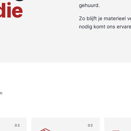
die
gehuurd.
Zo blijft je materieel 
nodig komt ons ervare
EN
02
03