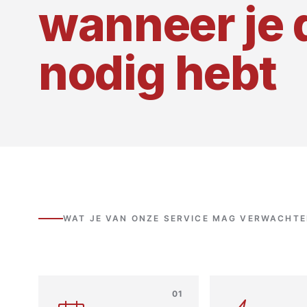
wanneer je 
nodig hebt
WAT JE VAN ONZE SERVICE MAG VERWACHT
01