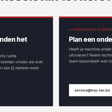
ONDERHOUD & HERST
inden het
Plan een onde
Heeft je machine onderh
uitvoeren? Neem rechts
ons ruime
team beoordeelt wat nod
ystemen vinden we snel
en kan jij meteen weer
service@key-tec.be