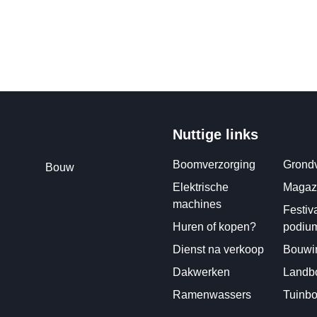
Nuttige links
Boomverzorging
Grondv
Bouw
Elektrische
Magazi
machines
Festiv
Huren of kopen?
podiu
Dienst na verkoop
Bouwin
Dakwerken
Landbo
Ramenwassers
Tuinb