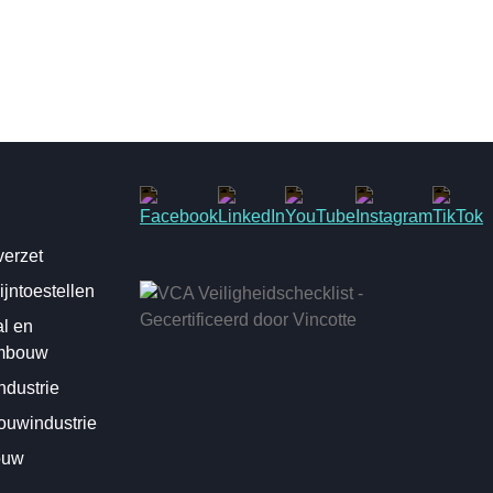
erzet
jntoestellen
al en
mbouw
dustrie
uwindustrie
ouw