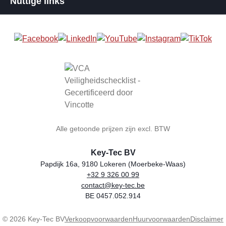
Nuttige links
Alle getoonde prijzen zijn excl. BTW
Key-Tec BV
Papdijk 16a, 9180 Lokeren (Moerbeke-Waas)
+32 9 326 00 99
Winkelnaam
Adres
Telefoon
E-mail
BTW-nummer
contact@key-tec.be
BE 0457.052.914
© 2026 Key-Tec BV
Verkoopvoorwaarden
Huurvoorwaarden
Disclaimer