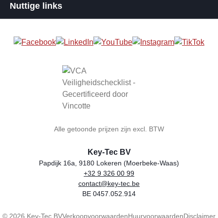
Nuttige links
Alle getoonde prijzen zijn excl. BTW
Key-Tec BV
Papdijk 16a, 9180 Lokeren (Moerbeke-Waas)
+32 9 326 00 99
Winkelnaam
Adres
Telefoon
E-mail
BTW-nummer
contact@key-tec.be
BE 0457.052.914
© 2026 Key-Tec BV
Verkoopvoorwaarden
Huurvoorwaarden
Disclaimer