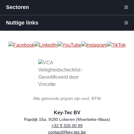
Sectoren
Nuttige links
Alle getoonde prijzen zijn excl. BTW
Key-Tec BV
Papdijk 16a, 9180 Lokeren (Moerbeke-Waas)
+32 9 326 00 99
Winkelnaam
Adres
Telefoon
E-mail
BTW-nummer
contact@key-tec.be