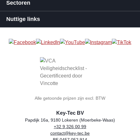
Sectoren
Nuttige links
Alle getoonde prijzen zijn excl. BTW
Key-Tec BV
Papdijk 16a, 9180 Lokeren (Moerbeke-Waas)
+32 9 326 00 99
Winkelnaam
Adres
Telefoon
E-mail
BTW-nummer
contact@key-tec.be
BE 0457.052.914