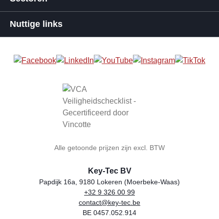
Nuttige links
Alle getoonde prijzen zijn excl. BTW
Key-Tec BV
Papdijk 16a, 9180 Lokeren (Moerbeke-Waas)
+32 9 326 00 99
Winkelnaam
Adres
Telefoon
E-mail
BTW-nummer
contact@key-tec.be
BE 0457.052.914