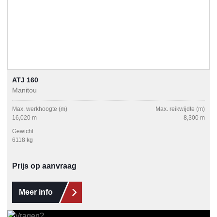
ATJ 160
Manitou
Max. werkhoogte (m)
Max. reikwijdte (m)
16,020 m
8,300 m
Gewicht
6118 kg
Prijs op aanvraag
Meer info