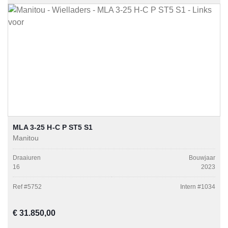
MLA 3-25 H-C P ST5 S1
Manitou
Draaiuren
Bouwjaar
16
2023
Ref #
5752
Intern #
1034
Normale prijs:
€ 31.850,00