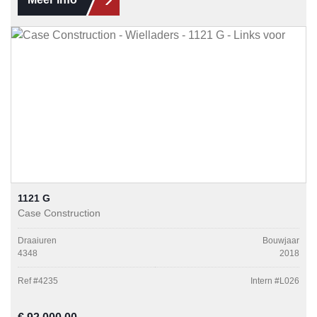
1121 G
Case Construction
Draaiuren
Bouwjaar
4348
2018
Ref #
4235
Intern #
L026
Normale prijs: