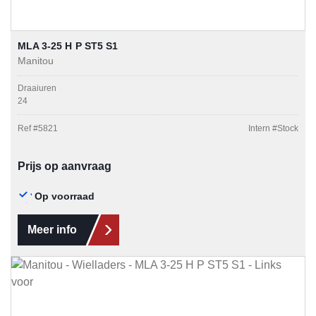
MLA 3-25 H P ST5 S1
Manitou
Draaiuren
24
Ref #
5821
Intern #
Stock
Prijs op aanvraag
Op voorraad
Meer info