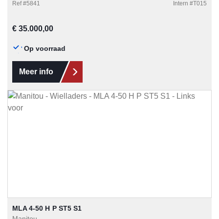
Ref #
5841
Intern #
T015
Normale prijs:
€ 35.000,00
Op voorraad
Meer info
MLA 4-50 H P ST5 S1
Manitou