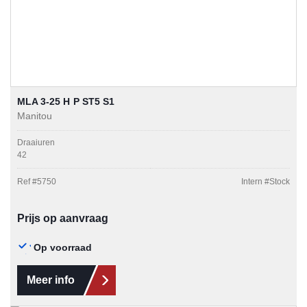
MLA 3-25 H P ST5 S1
Manitou
Draaiuren
42
Ref #
5750
Intern #
Stock
Prijs op aanvraag
Op voorraad
Meer info