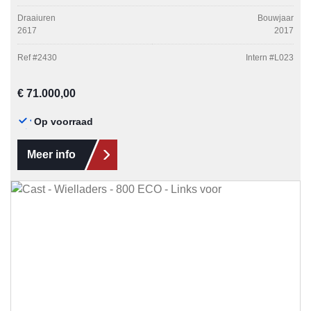
Draaiuren
Bouwjaar
2617
2017
Ref #
2430
Intern #
L023
Normale prijs:
€ 71.000,00
Op voorraad
Meer info