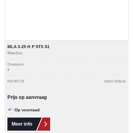
MLA 3-25 H P ST5 S1
Manitou
Draaiuren
4
Ref #
5776
Intern #
Stock
Prijs op aanvraag
Op voorraad
Meer info