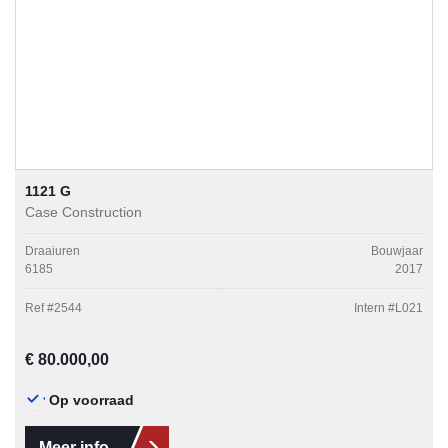
1121 G
Case Construction
Draaiuren
Bouwjaar
6185
2017
Ref #
2544
Intern #
L021
Normale prijs:
€ 80.000,00
Op voorraad
Meer info