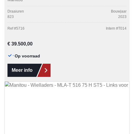
Draaiuren
Bouwjaar
823
2023
Ref #
5716
Intern #
T014
Normale prijs:
€ 39.500,00
Op voorraad
Meer info