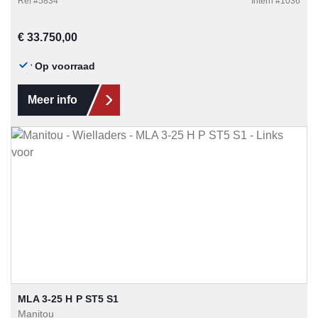
Ref #
5834
Intern #
1036
Normale prijs:
€ 33.750,00
Op voorraad
Meer info
MLA 3-25 H P ST5 S1
Manitou