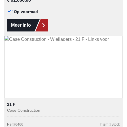
€ 92.000,00
Op voorraad
Meer info
21 F
Case Construction
Ref #
6466
Intern #
Stock