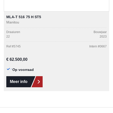
MLA-T 516 75 H ST5
Manitou
Draaiuren
Bouwjaar
22
2023
Ref #
5745
Intern #
0667
Normale prijs:
€ 62.500,00
Op voorraad
Meer info