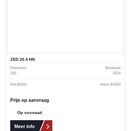
ZED 20.4 HN
Draaiuren
Bouwjaar
180
2024
Ref #
6560
Intern #
V004
Prijs op aanvraag
Op voorraad
Meer info