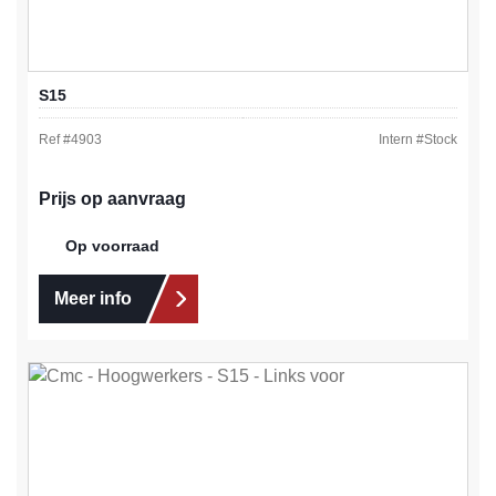
S15
Ref #
4903
Intern #
Stock
Prijs op aanvraag
Op voorraad
Meer info