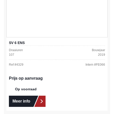
SV 6 ENS
Draaiuren
Bouwjaar
107
2019
Ref #
4329
Intern #
FE066
Prijs op aanvraag
Op voorraad
Meer info