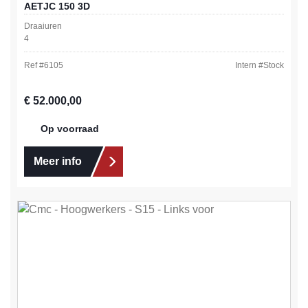
AETJC 150 3D
Draaiuren
4
Ref #
6105
Intern #
Stock
Normale prijs:
€ 52.000,00
Op voorraad
Meer info