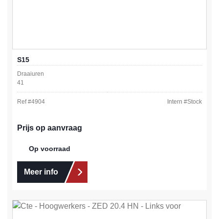
S15
Draaiuren
41
Ref #
4904
Intern #
Stock
Prijs op aanvraag
Op voorraad
Meer info