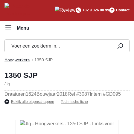
hoofdinhoud
+32 9 326 00 99
Contact
Hoogwerkers
1350 SJP
1350 SJP
Jlg
Draaiuren
1624
Bouwjaar
2018
Ref #
3087
Intern #
GD095
Bekijk alle eigenschappen
Technische fiche
Afbeeldingengalerij overslaan