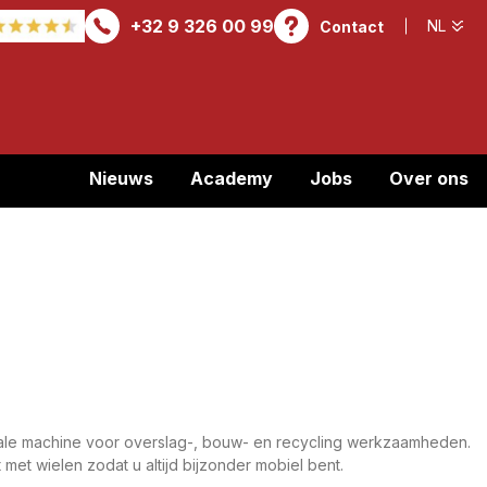
+32 9 326 00 99
Contact
Nieuws
Academy
Jobs
Over ons
ale machine voor overslag-, bouw- en recycling werkzaamheden.
 met wielen zodat u altijd bijzonder mobiel bent.