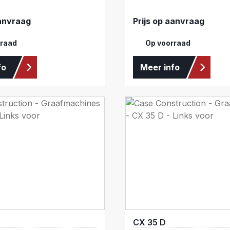
aanvraag
Prijs op aanvraag
rraad
Op voorraad
fo
Meer info
CX 35 D