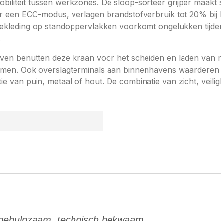
biliteit tussen werkzones. De sloop-sorteer grijper maakt 
een ECO-modus, verlagen brandstofverbruik tot 20% bij li
pbekleding op standoppervlakken voorkomt ongelukken tijde
.
ijven benutten deze kraan voor het scheiden en laden van 
omen. Ook overslagterminals aan binnenhavens waarderen de
tie van puin, metaal of hout. De combinatie van zicht, veili
 behulpzaam, technisch bekwaam