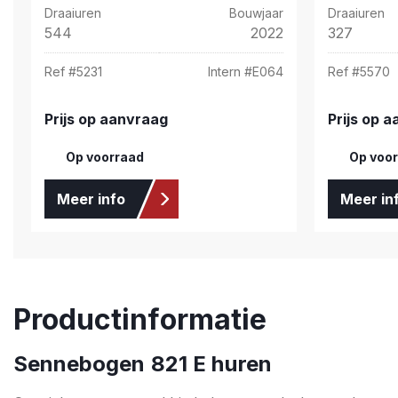
Draaiuren
Bouwjaar
Draaiuren
544
2022
327
Ref #
5231
Intern #
E064
Ref #
5570
Prijs op aanvraag
Prijs op 
Op voorraad
Op voo
Meer info
Meer in
Productinformatie
Sennebogen 821 E huren