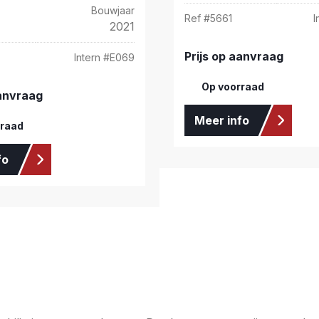
Bouwjaar
Ref #
5661
I
2021
Prijs op aanvraag
Intern #
E069
Op voorraad
aanvraag
Meer info
rraad
fo