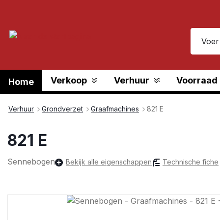
oekopdracht
Ga naar de hoofdnavigatie
Verkoop
Verhuur
Voorraad
Home
Verhuur
Grondverzet
Graafmachines
821 E
821 E
Sennebogen
Bekijk alle eigenschappen
Technische fiche
Afbeeldingengalerij overslaan