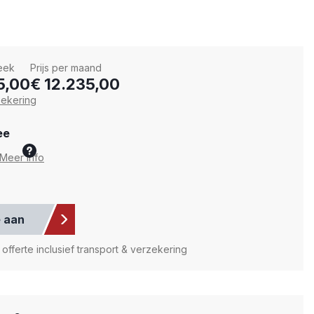
week
Prijs per maand
5,00
€ 12.235,00
zekering
ee
Selecteer de extra items die u wilt huren samen me
Meer info
e aan
fferte inclusief transport & verzekering