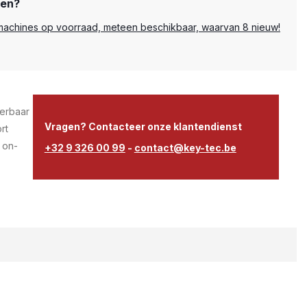
pen?
e machines op voorraad, meteen beschikbaar, waarvan 8 nieuw!
erbaar
Vragen? Contacteer onze klantendienst
rt
 on-
+32 9 326 00 99
-
contact@key-tec.be