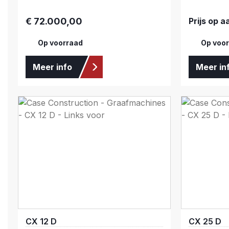
€ 72.000,00
Prijs op 
Normale prijs:
Op voorraad
Op voo
Meer info
Meer in
CX 12 D
CX 25 D