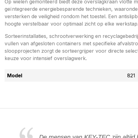
Op wielen gemonteerd biedt deze overslagkraan vlotte mo
geïntegreerde energiebesparende technieken, waaronder 
versterken de veiligheid rondom het toestel. Een antisli
hoogte verstelbaar voor optimaal zicht op elke werkstap
Sorteerinstallaties, schrootverwerking en recyclagebedr
vullen van afgesloten containers met specifieke afvalstr
sloopprojecten zorgt de sorteergrijper voor directe selec
keuze voor intensief overslagwerk.
Model
821
De mensen van KEY-TEC zijn altijd