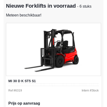
Nieuwe Forklifts in voorraad
- 6 stuks
Meteen beschikbaar!
MI 30 D K ST5 S1
Ref #
6319
Intern #
Stock
Prijs op aanvraag