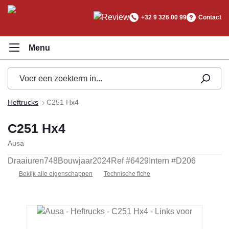
hoofdinhoud
+32 9 326 00 99
Contact
Heftrucks
C251 Hx4
C251 Hx4
Ausa
Draaiuren
748
Bouwjaar
2024
Ref #
6429
Intern #
D206
Bekijk alle eigenschappen
Technische fiche
Afbeeldingengalerij overslaan