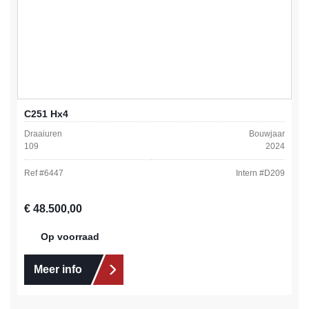
C251 Hx4
Draaiuren
Bouwjaar
109
2024
Ref #
6447
Intern #
D209
Normale prijs:
€ 48.500,00
Op voorraad
Meer info