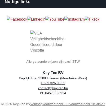
Nuttige links
Alle getoonde prijzen zijn excl. BTW
Key-Tec BV
Papdijk 16a, 9180 Lokeren (Moerbeke-Waas)
+32 9 326 00 99
Winkelnaam
Adres
Telefoon
E-mail
BTW-nummer
contact@key-tec.be
BE 0457.052.914
© 2026 Key-Tec BV
Verkoopvoorwaarden
Huurvoorwaarden
Disclaimer