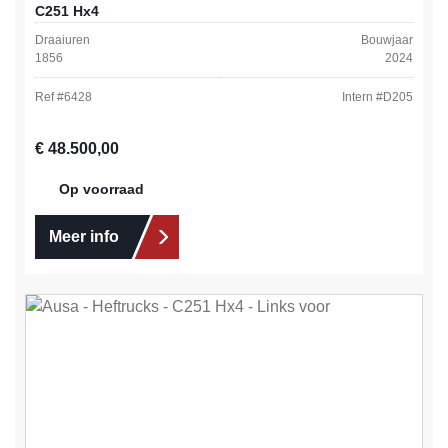
C251 Hx4
Draaiuren
Bouwjaar
1856
2024
Ref #
6428
Intern #
D205
Normale prijs:
€ 48.500,00
Op voorraad
Meer info