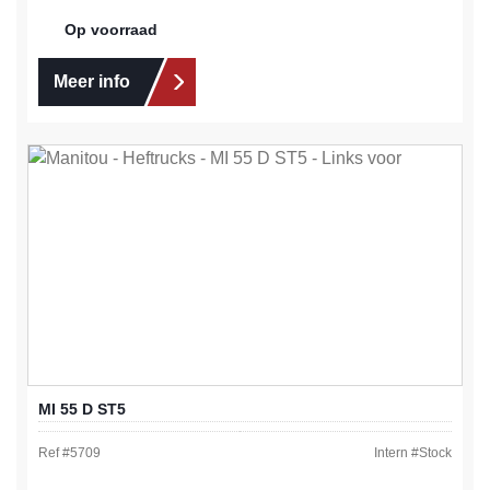
Op voorraad
Meer info
MI 55 D ST5
Ref #
5709
Intern #
Stock