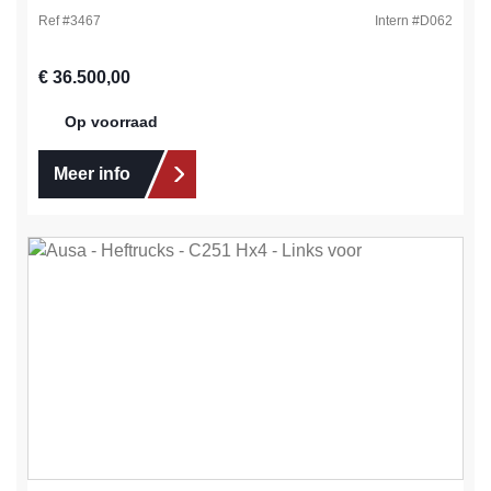
Ref #
3467
Intern #
D062
Normale prijs:
€ 36.500,00
Op voorraad
Meer info