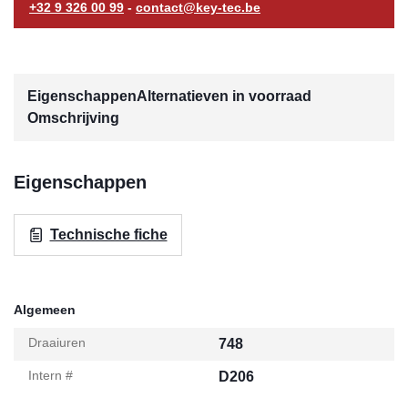
+32 9 326 00 99
-
contact@key-tec.be
Eigenschappen
Alternatieven in voorraad
Omschrijving
Eigenschappen
Technische fiche
Algemeen
Draaiuren
748
Intern #
D206