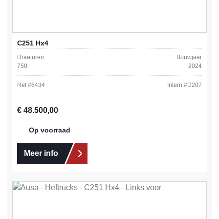
C251 Hx4
Draaiuren
Bouwjaar
750
2024
Ref #
6434
Intern #
D207
Normale prijs:
€ 48.500,00
Op voorraad
Meer info