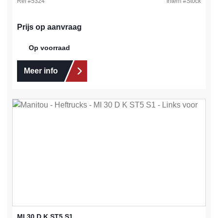
Ref #
5324
Intern #
Stock
Prijs op aanvraag
Op voorraad
Meer info
MI 30 D K ST5 S1