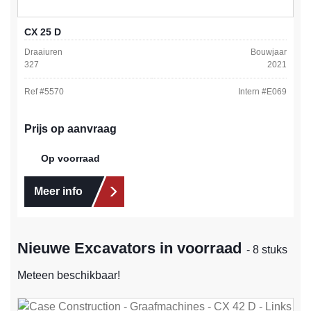
CX 25 D
Draaiuren
Bouwjaar
327
2021
Ref #
5570
Intern #
E069
Prijs op aanvraag
Op voorraad
Meer info
Nieuwe Excavators in voorraad
- 8 stuks
Meteen beschikbaar!