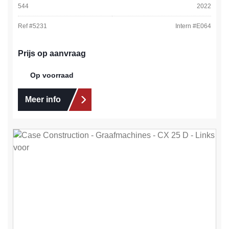
544
2022
Ref #
5231
Intern #
E064
Prijs op aanvraag
Op voorraad
Meer info