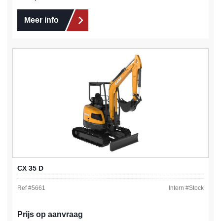
Meer info
CX 35 D
Ref #
5661
Intern #
Stock
Prijs op aanvraag