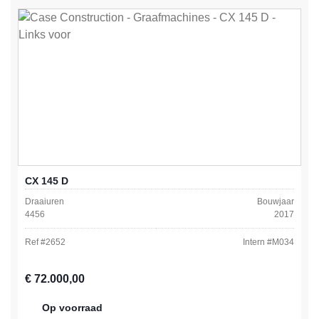
CX 145 D
Draaiuren
Bouwjaar
4456
2017
Ref #
2652
Intern #
M034
Normale prijs:
€ 72.000,00
Op voorraad