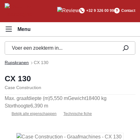
hoofdinhoud
+32 9 326 00 99
Contact
Rupskranen
CX 130
CX 130
Case Construction
Max. graafdiepte (m)
5,550 m
Gewicht
18400 kg
Storthoogte
6,390 m
Bekijk alle eigenschappen
Technische fiche
Afbeeldingengalerij overslaan