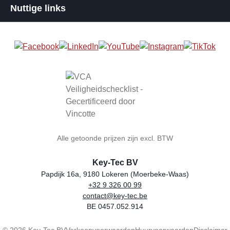
Nuttige links
Alle getoonde prijzen zijn excl. BTW
Key-Tec BV
Papdijk 16a, 9180 Lokeren (Moerbeke-Waas)
+32 9 326 00 99
Winkelnaam
Adres
Telefoon
E-mail
BTW-nummer
contact@key-tec.be
BE 0457.052.914