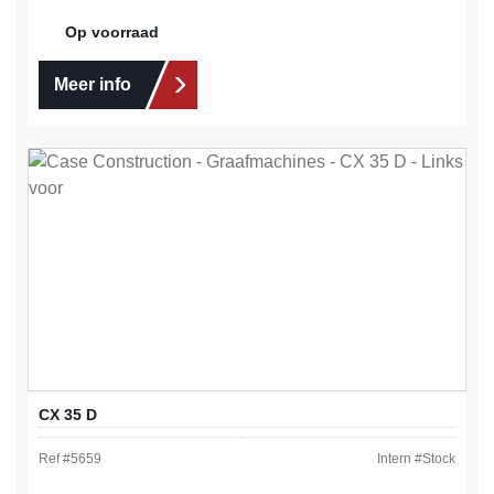
Op voorraad
Meer info
CX 35 D
Ref #
5659
Intern #
Stock