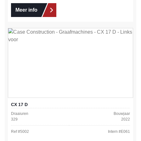
Meer info
CX 17 D
Draaiuren
Bouwjaar
329
2022
Ref #
5002
Intern #
E061