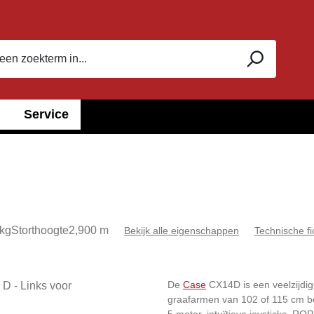
Service
kg
Storthoogte
2,900 m
Bekijk alle eigenschappen
Technische f
De
Case
CX14D is een veelzijdig
graafarmen van 102 of 115 cm be