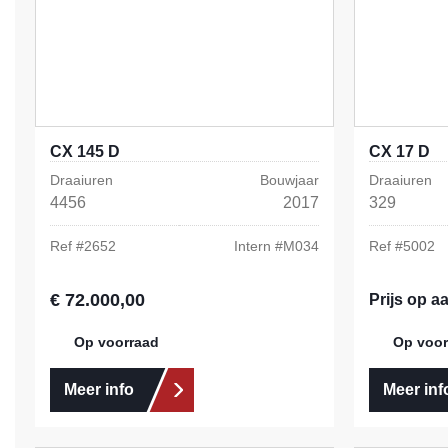
CX 145 D
CX 17 D
Draaiuren
Bouwjaar
Draaiuren
4456
2017
329
Ref #
2652
Intern #
M034
Ref #
5002
€ 72.000,00
Normale prijs:
Prijs op a
Op voorraad
Op voor
Meer info
Meer inf