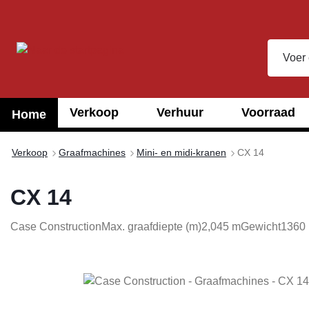
oekopdracht
Ga naar de hoofdnavigatie
Verkoop
Verhuur
Voorraad
Home
Verkoop
Graafmachines
Mini- en midi-kranen
CX 14
CX 14
Case Construction
Max. graafdiepte (m)
2,045 m
Gewicht
1360 
Afbeeldingengalerij overslaan