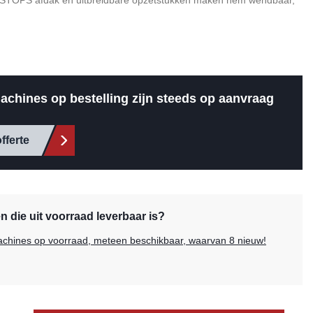
ROPSTOPS afdak en uitbreidbare opzetstukken maken hem wendbaar,
achines op bestelling zijn steeds op aanvraag
fferte
 die uit voorraad leverbaar is?
 machines op voorraad, meteen beschikbaar, waarvan 8 nieuw!