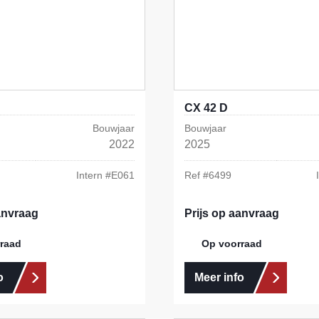
CX 42 D
Bouwjaar
Bouwjaar
2022
2025
Intern #
E061
Ref #
6499
anvraag
Prijs op aanvraag
raad
Op voorraad
o
Meer info