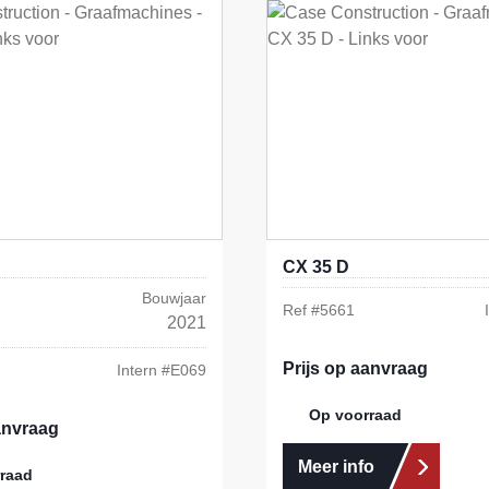
CX 35 D
Bouwjaar
Ref #
5661
2021
Prijs op aanvraag
Intern #
E069
Op voorraad
anvraag
Meer info
raad