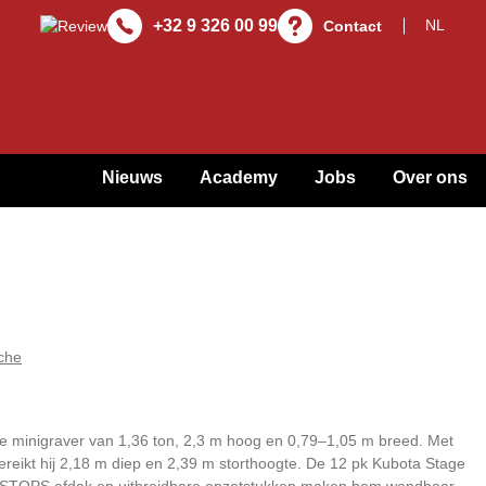
+32 9 326 00 99
Contact
Nieuws
Academy
Jobs
Over ons
iche
e minigraver van 1,36 ton, 2,3 m hoog en 0,79–1,05 m breed. Met
reikt hij 2,18 m diep en 2,39 m storthoogte. De 12 pk Kubota Stage