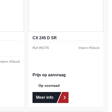
CX 245 D SR
Ref #
6376
Intern #
Stock
Intern #
Stock
Prijs op aanvraag
Op voorraad
Meer info