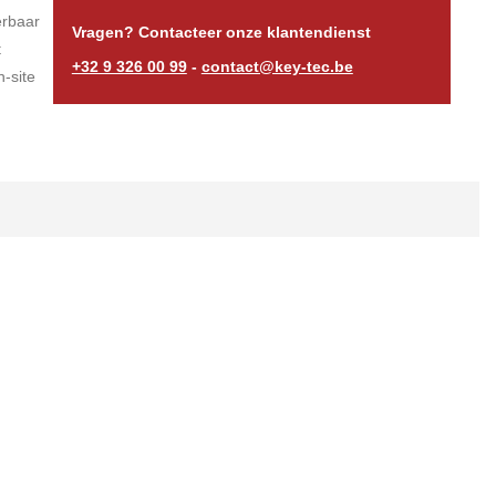
erbaar
Vragen? Contacteer onze klantendienst
t
+32 9 326 00 99
-
contact@key-tec.be
-site