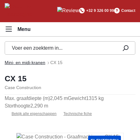
hoofdinhoud
+32 9 326 00 99
Contact
Mini- en midi-kranen
CX 15
CX 15
Case Construction
Max. graafdiepte (m)
2,045 m
Gewicht
1315 kg
Storthoogte
2,290 m
Bekijk alle eigenschappen
Technische fiche
Afbeeldingengalerij overslaan