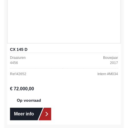
CX 145 D
Draaiuren
Bouwjaar
4456
2017
Ref #
2652
Intern #
M034
Normale prijs:
€ 72.000,00
Op voorraad
Meer info