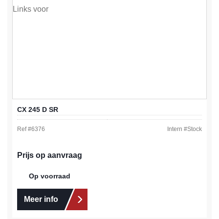
CX 245 D SR
Ref #
6376
Intern #
Stock
Prijs op aanvraag
Op voorraad
Meer info