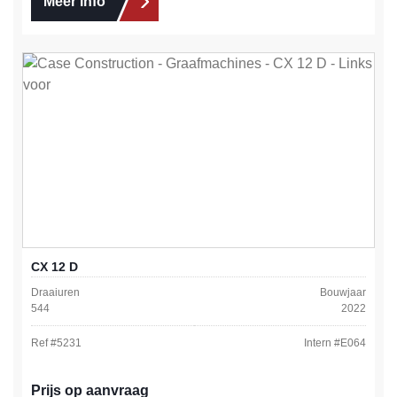
Meer info
CX 12 D
Draaiuren
Bouwjaar
544
2022
Ref #
5231
Intern #
E064
Prijs op aanvraag