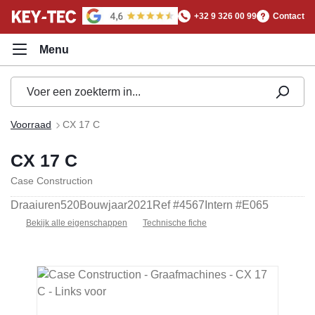
hoofdinhoud
+32 9 326 00 99
Contact
Voorraad
CX 17 C
CX 17 C
Case Construction
Draaiuren
520
Bouwjaar
2021
Ref #
4567
Intern #
E065
Bekijk alle eigenschappen
Technische fiche
Afbeeldingengalerij overslaan