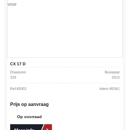
CX 17 D
Draaiuren
Bouwjaar
329
2022
Ref #
5002
Intern #
E061
Prijs op aanvraag
Op voorraad