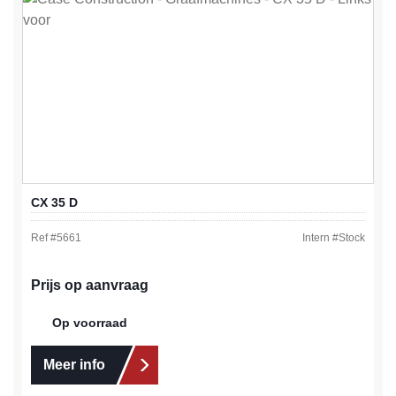
CX 35 D
Ref #
5661
Intern #
Stock
Prijs op aanvraag
Op voorraad
Meer info