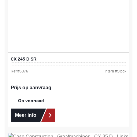
CX 245 D SR
Ref #
6376
Intern #
Stock
Prijs op aanvraag
Op voorraad
Meer info