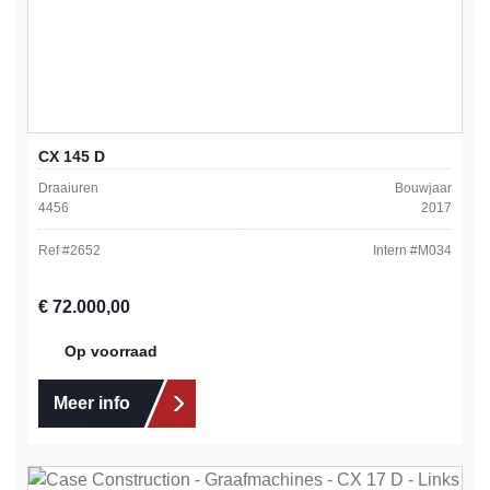
CX 145 D
Draaiuren
Bouwjaar
4456
2017
Ref #
2652
Intern #
M034
Normale prijs:
€ 72.000,00
Op voorraad
Meer info