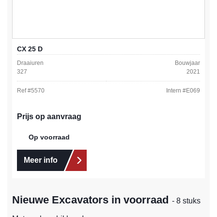
CX 25 D
Draaiuren
Bouwjaar
327
2021
Ref #
5570
Intern #
E069
Prijs op aanvraag
Op voorraad
Meer info
Nieuwe Excavators in voorraad
- 8 stuks