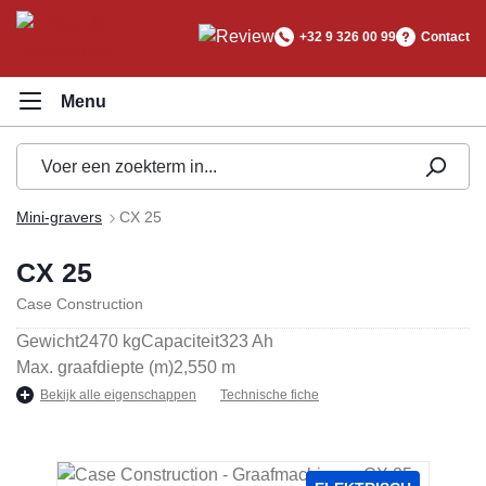
hoofdinhoud
+32 9 326 00 99
Contact
Mini-gravers
CX 25
CX 25
Case Construction
Gewicht
2470 kg
Capaciteit
323 Ah
Max. graafdiepte (m)
2,550 m
Bekijk alle eigenschappen
Technische fiche
Afbeeldingengalerij overslaan