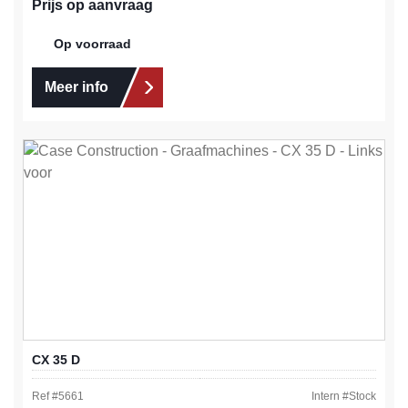
Prijs op aanvraag
Op voorraad
Meer info
CX 35 D
Ref #
5661
Intern #
Stock