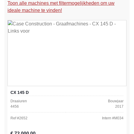
Toon alle machines met filtermogelijkheden om uw
ideale machine te vinden!
CX 145 D
Draaiuren
Bouwjaar
4456
2017
Ref #
2652
Intern #
M034
Normale prijs:
€ 72.000,00