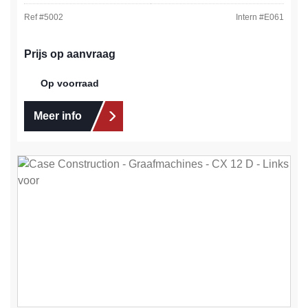
Ref #
5002
Intern #
E061
Prijs op aanvraag
Op voorraad
Meer info