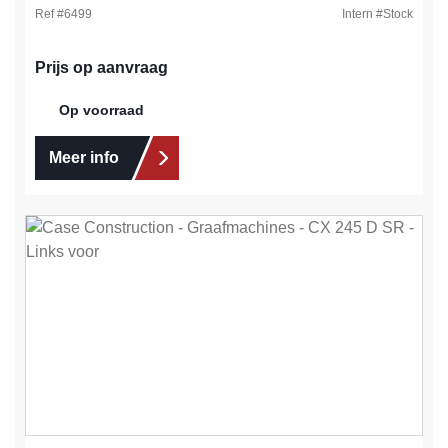
Ref #
6499
Intern #
Stock
Prijs op aanvraag
Op voorraad
Meer info