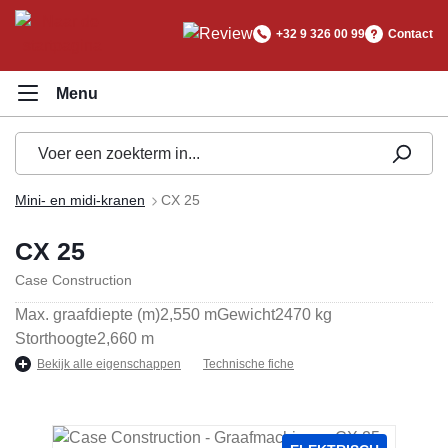
hoofdinhoud
+32 9 326 00 99
Contact
Mini- en midi-kranen
CX 25
CX 25
Case Construction
Max. graafdiepte (m)
2,550 m
Gewicht
2470 kg
Storthoogte
2,660 m
Bekijk alle eigenschappen
Technische fiche
Afbeeldingengalerij overslaan