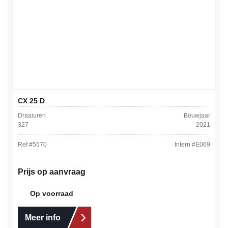
CX 25 D
Draaiuren
Bouwjaar
327
2021
Ref #
5570
Intern #
E069
Prijs op aanvraag
Op voorraad
Meer info