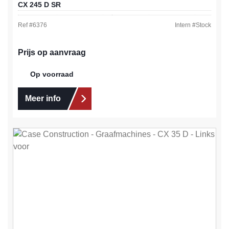
CX 245 D SR
Ref #
6376
Intern #
Stock
Prijs op aanvraag
Op voorraad
Meer info