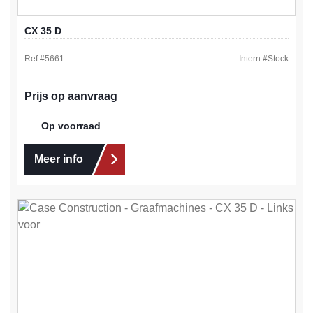
CX 35 D
Ref #
5661
Intern #
Stock
Prijs op aanvraag
Op voorraad
Meer info