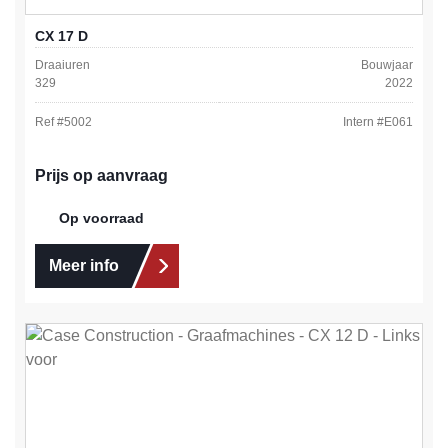
CX 17 D
Draaiuren
Bouwjaar
329
2022
Ref #
5002
Intern #
E061
Prijs op aanvraag
Op voorraad
Meer info