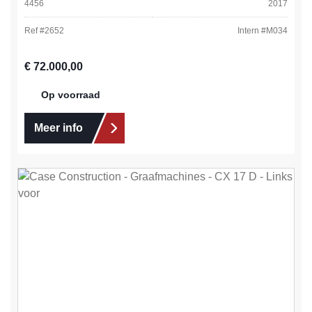
4456
2017
Ref #
2652
Intern #
M034
Normale prijs:
€ 72.000,00
Op voorraad
Meer info