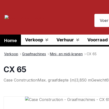
oekopdracht
Ga naar de hoofdnavigatie
Verkoop
Verhuur
Voorraad
Home
Verkoop
Graafmachines
Mini- en midi-kranen
CX 65
CX 65
Case Construction
Max. graafdiepte (m)
3,850 m
Gewicht
6
Afbeeldingengalerij overslaan