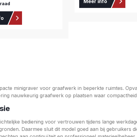
Meer info
rraad
fo
acte minigraver voor graafwerk in beperkte ruimtes. Opva
ering nauwkeurig graafwerk op plaatsen waar compactheid 
sie
telijke bediening voor vertrouwen tijdens lange werkdagen.
onden. Daarmee sluit dit model goed aan bij gebruikers di
e hechten aan continuïteit en professioneel materieelbeheer.