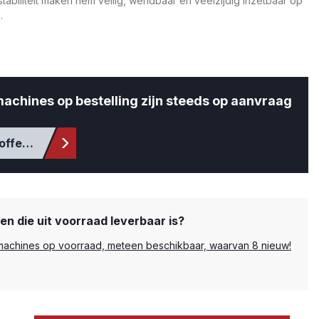
tabiliteit maken hem veilig, wendbaar en veelzijdig inzetbaar op
.
machines op bestelling zijn steeds op aanvraag
offerte
n die uit voorraad leverbaar is?
e machines op voorraad, meteen beschikbaar, waarvan 8 nieuw!