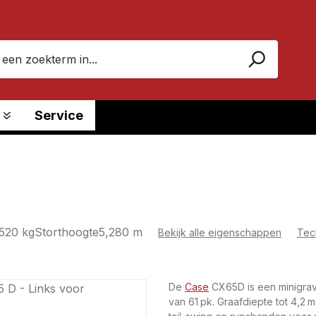
Service
520 kg
Storthoogte
5,280 m
Bekijk alle eigenschappen
Tec
De
Case
CX65D is een minigrav
van 61 pk. Graafdiepte tot 4,2 