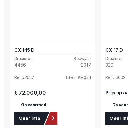
CX 145 D
CX 17 D
Draaiuren
Bouwjaar
Draaiuren
4456
2017
329
Ref #
2652
Intern #
M034
Ref #
5002
€ 72.000,00
Prijs op 
Normale prijs:
Op voorraad
Op voo
Meer info
Meer in