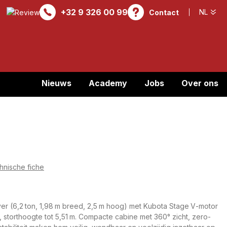
+32 9 326 00 99
Contact
Nieuws
Academy
Jobs
Over ons
hnische fiche
er (6,2 ton, 1,98 m breed, 2,5 m hoog) met Kubota Stage V‑motor
m, storthoogte tot 5,51 m. Compacte cabine met 360° zicht, zero-