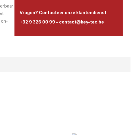
verbaar
Vragen? Contacteer onze klantendienst
rt
 on-
+32 9 326 00 99
-
contact@key-tec.be