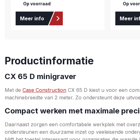
Op voorraad
Op voo
Meer info
Meer in
Productinformatie
CX 65 D minigraver
Met de
Case Construction
CX 65 D kiest u voor een comp
machinebreedte van 2 meter. Zo ondersteunt deze uitvo
Compact werken met maximale preci
Daarnaast zorgen een comfortabele werkplek met overzich
ondersteunen een duurzame inzet op veeleisende ondergr
blijft het toestel interessant voor organisaties die waard