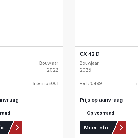
CX 42 D
Bouwjaar
Bouwjaar
2022
2025
Intern #
E061
Ref #
6499
I
aanvraag
Prijs op aanvraag
rraad
Op voorraad
fo
Meer info