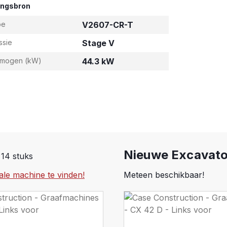
ingsbron
pe
V2607-CR-T
ssie
Stage V
rmogen (kW)
44.3 kW
Nieuwe Excavato
 14 stuks
ale machine te vinden!
Meteen beschikbaar!