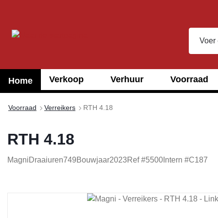
oekopdracht
Ga naar de hoofdnavigatie
Verkoop
Verhuur
Voorraad
Home
Voorraad
Verreikers
RTH 4.18
RTH 4.18
Magni
Draaiuren
749
Bouwjaar
2023
Ref #
5500
Intern #
C187
Afbeeldingengalerij overslaan