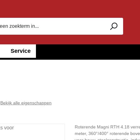
Service
Bekijk alle eigenschappen
Roterende Magni RTH 4.18 verreik
meter, 360°/400° roterende boven