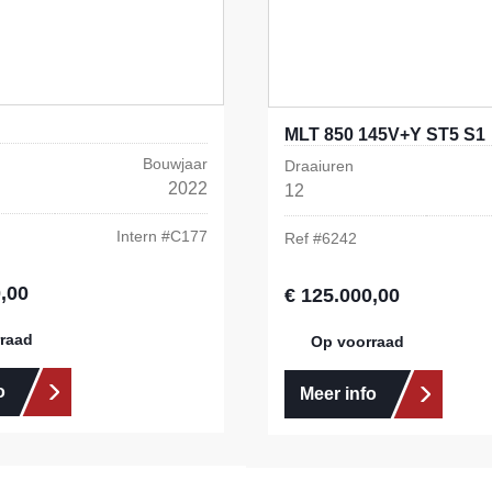
MLT 850 145V+Y ST5 S1
Bouwjaar
Draaiuren
2022
12
Intern #
C177
Ref #
6242
,00
s:
€ 125.000,00
Normale prijs:
raad
Op voorraad
o
Meer info