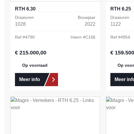
RTH 6.30
RTH 6.25
Draaiuren
Bouwjaar
Draaiuren
1028
2022
1122
Ref #
4790
Intern #
C166
Ref #
4954
€ 215.000,00
€ 159.500
Normale prijs:
Normale prij
Op voorraad
Op voor
Meer info
Meer inf