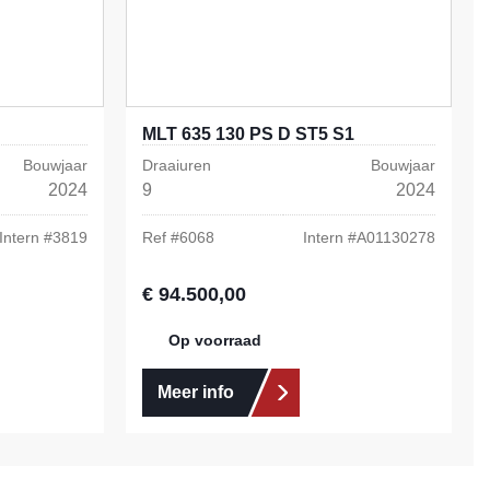
MLT 635 130 PS D ST5 S1
Bouwjaar
Draaiuren
Bouwjaar
2024
9
2024
Intern #
3819
Ref #
6068
Intern #
A01130278
€ 94.500,00
Normale prijs:
Op voorraad
Meer info