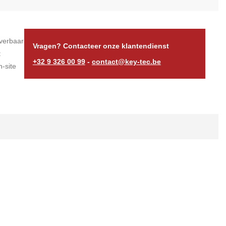
verbaar
Vragen? Contacteer onze klantendienst
t
+32 9 326 00 99
-
contact@key-tec.be
-site