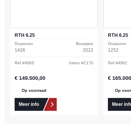
RTH 6.25
RTH 6.25
Draaiuren
Bouwjaar
Draaiuren
1426
2022
1252
Ref #
4969
Intern #
C176
Ref #
4962
€ 149.500,00
€ 165.000
Normale prijs:
Normale prij
Op voorraad
Op voor
Meer info
Meer inf