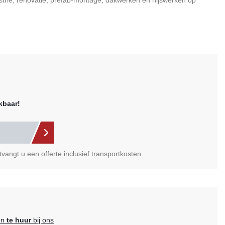
ustrie, renovatie, prefab-montage, dakwerken en hijswerken op
kbaar!
vangt u een offerte inclusief transportkosten
en
te huur
bij ons