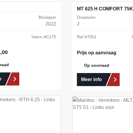
MT 625 H COMFORT 75K
Bouwjaar
Draaiuren
2022
2
Intern #
C175
Ref #
7051
,00
s:
Prijs op aanvraag
raad
Op voorraad
o
Meer info