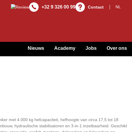
+32 9 326 00 99
Contact
Nieuws
Academy
Jobs
Over ons
er met 4.000 kg hefcapaciteit, hefhoogte van circa 17,5 tot 18
bouw, hydraulische stabilisatoren en 3-in-1 inzetbaarheid. Geschikt