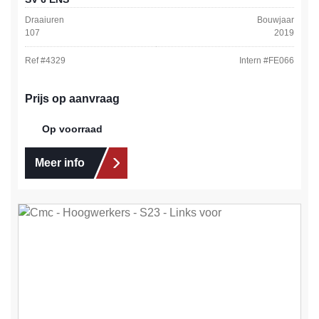
Draaiuren
Bouwjaar
107
2019
Ref #
4329
Intern #
FE066
Prijs op aanvraag
Op voorraad
Meer info