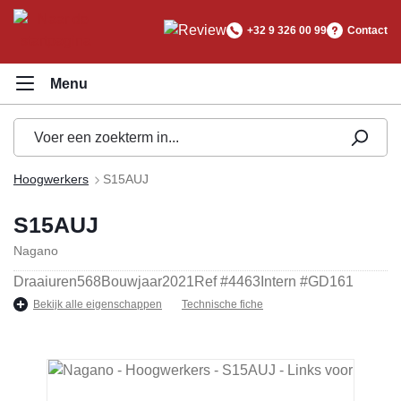
hoofdinhoud
+32 9 326 00 99
Contact
Hoogwerkers
S15AUJ
S15AUJ
Nagano
Draaiuren
568
Bouwjaar
2021
Ref #
4463
Intern #
GD161
Bekijk alle eigenschappen
Technische fiche
Afbeeldingengalerij overslaan