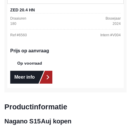
ZED 20.4 HN
Draaiuren
Bouwjaar
180
2024
Ref #
6560
Intern #
V004
Prijs op aanvraag
Op voorraad
Meer info
Productinformatie
Nagano S15Auj kopen