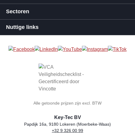
Sectoren
Nuttige links
Alle getoonde prijzen zijn excl. BTW
Key-Tec BV
Papdijk 16a, 9180 Lokeren (Moerbeke-Waas)
+32 9 326 00 99
Winkelnaam
Adres
Telefoon
E-mail
BTW-nummer