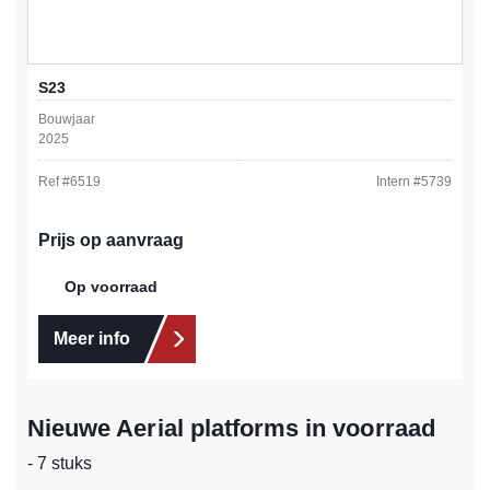
S23
Bouwjaar
2025
Ref #
6519
Intern #
5739
Prijs op aanvraag
Op voorraad
Meer info
Nieuwe Aerial platforms in voorraad
- 7 stuks