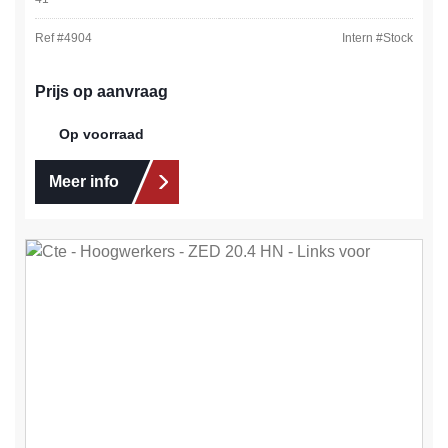
Ref #
4904
Intern #
Stock
Prijs op aanvraag
Op voorraad
Meer info