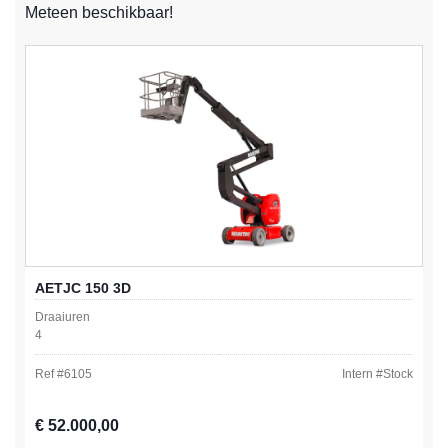
Meteen beschikbaar!
AETJC 150 3D
Draaiuren
4
Ref #
6105
Intern #
Stock
Normale prijs:
€ 52.000,00