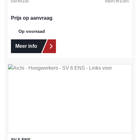
Ref #
4336
Intern #
FE065
Prijs op aanvraag
Op voorraad
Meer info
SV 6 ENS