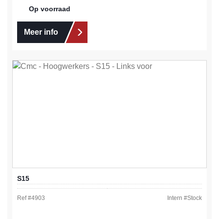
Op voorraad
Meer info
S15
Ref #
4903
Intern #
Stock