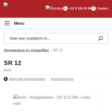
hoofdinhoud
+32 9 326 00 99
Contact
Hoogwerkers en schaarliften
SR 12
SR 12
Aichi
Bekijk alle eigenschappen
Technische fiche
Afbeeldingengalerij overslaan