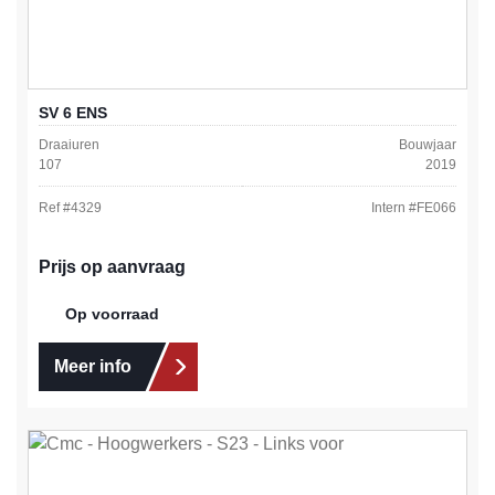
SV 6 ENS
Draaiuren
Bouwjaar
107
2019
Ref #
4329
Intern #
FE066
Prijs op aanvraag
Op voorraad
Meer info