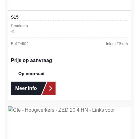
S15
Draaiuren
41
Ref #
4904
Intern #
Stock
Prijs op aanvraag
Op voorraad
Meer info