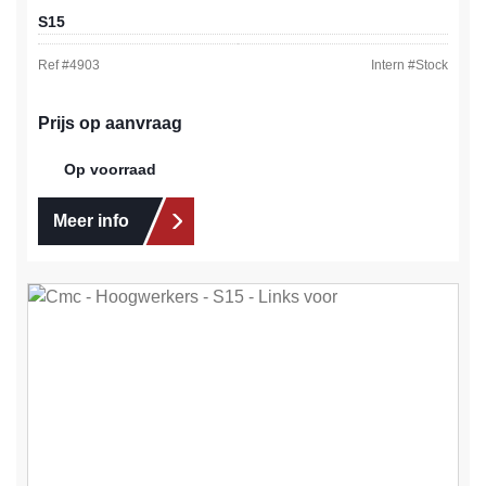
S15
Ref #
4903
Intern #
Stock
Prijs op aanvraag
Op voorraad
Meer info