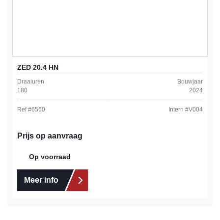
ZED 20.4 HN
Draaiuren
Bouwjaar
180
2024
Ref #
6560
Intern #
V004
Prijs op aanvraag
Op voorraad
Meer info