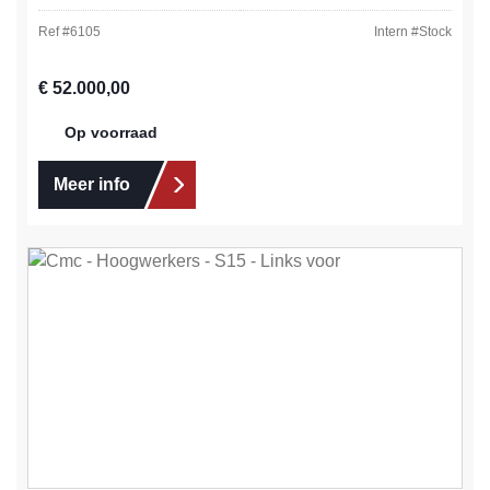
Ref #
6105
Intern #
Stock
Normale prijs:
€ 52.000,00
Op voorraad
Meer info