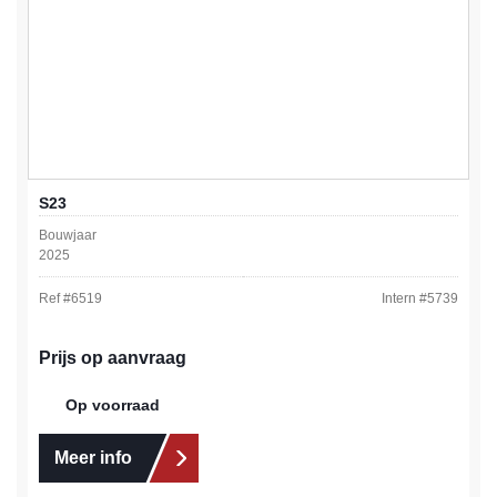
S23
Bouwjaar
2025
Ref #
6519
Intern #
5739
Prijs op aanvraag
Op voorraad
Meer info