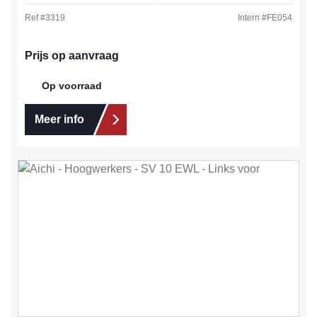
Ref #
3319
Intern #
FE054
Prijs op aanvraag
Op voorraad
Meer info