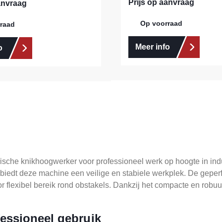
Prijs op aanvraag
anvraag
Op voorraad
raad
Meer info
o
ische knikhoogwerker voor professioneel werk op hoogte in in
iedt deze machine een veilige en stabiele werkplek. De geperf
or flexibel bereik rond obstakels. Dankzij het compacte en rob
essioneel gebruik