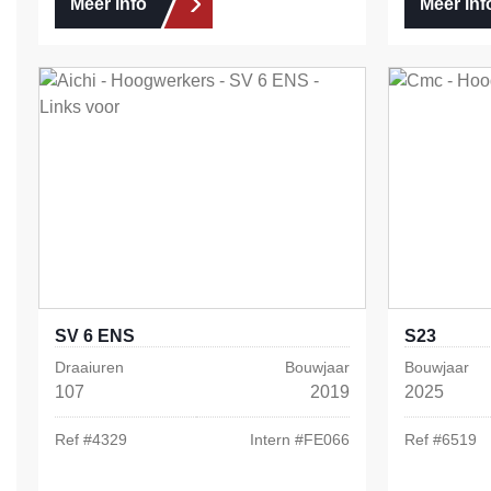
Meer info
Meer inf
SV 6 ENS
S23
Draaiuren
Bouwjaar
Bouwjaar
107
2019
2025
Ref #
4329
Intern #
FE066
Ref #
6519