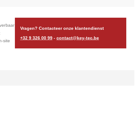
verbaar
Vragen? Contacteer onze klantendienst
t
+32 9 326 00 99
-
contact@key-tec.be
-site