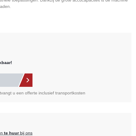
striële toepassingen. Dankzij de grote accucapaciteit is de machine
laden.
kbaar!
vangt u een offerte inclusief transportkosten
en
te huur
bij ons