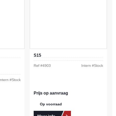
S15
Ref #
4903
Intern #
Stock
Intern #
Stock
Prijs op aanvraag
Op voorraad