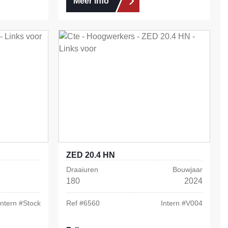
Meer info
ZED 20.4 HN
Draaiuren
Bouwjaar
180
2024
Intern #
Stock
Ref #
6560
Intern #
V004