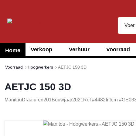
oekopdracht
Ga naar de hoofdnavigatie
Verkoop
Verhuur
Voorraad
Home
Voorraad
Hoogwerkers
AETJC 150 3D
AETJC 150 3D
Manitou
Draaiuren
201
Bouwjaar
2021
Ref #
4482
Intern #
GE03
Afbeeldingengalerij overslaan