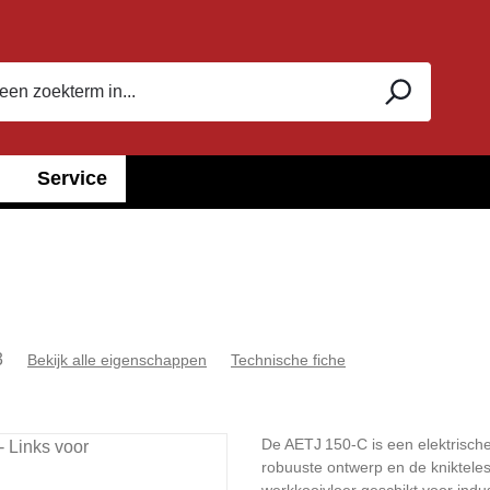
Service
3
Bekijk alle eigenschappen
Technische fiche
De AETJ 150‑C is een elektrisch
robuuste ontwerp en de kniktel