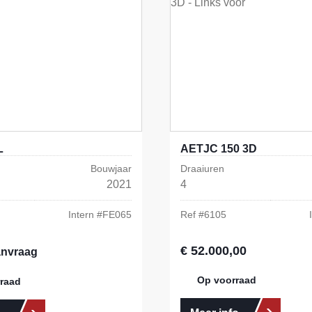
L
AETJC 150 3D
Bouwjaar
Draaiuren
2021
4
Intern #
FE065
Ref #
6105
€ 52.000,00
Normale prijs:
anvraag
Op voorraad
raad