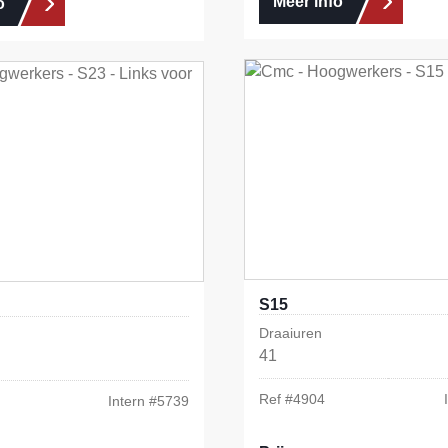
Meer info
o
S15
Draaiuren
41
Ref #
4904
Intern #
5739