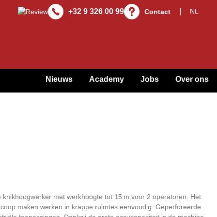
+32 9 326 00 99
Contact
Nieuws
Academy
Jobs
Over ons
e knikhoogwerker met werkhoogte tot 15 m voor 2 operatoren. Het
escoop maken werken in krappe ruimtes eenvoudig. Geperforeerde