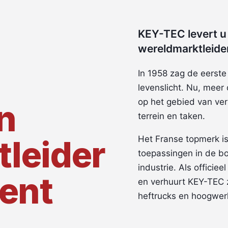
KEY-TEC levert u
wereldmarktleider
In 1958 zag de eerste
levenslicht. Nu, meer 
op het gebied van ver
n
terrein en taken.
leider
Het Franse topmerk is 
toepassingen in de b
industrie. Als offici
ment
en verhuurt KEY-TEC z
heftrucks en hoogwer