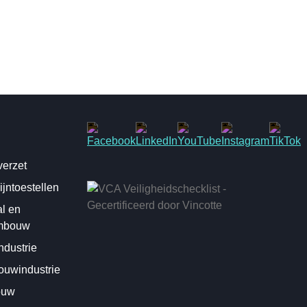
erzet
jntoestellen
al en
mbouw
dustrie
uwindustrie
ouw