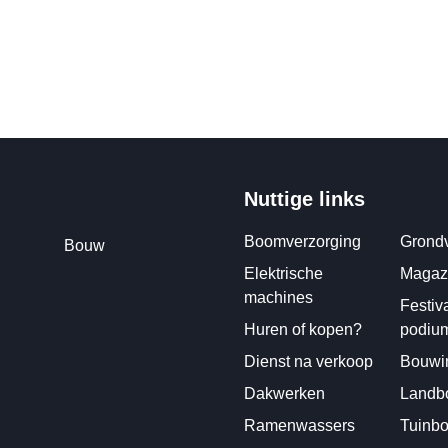
Nuttige links
Boomverzorging
Grondv
Bouw
Elektrische
Magazi
machines
Festiv
Huren of kopen?
podiu
Dienst na verkoop
Bouwin
Dakwerken
Landbo
Ramenwassers
Tuinb