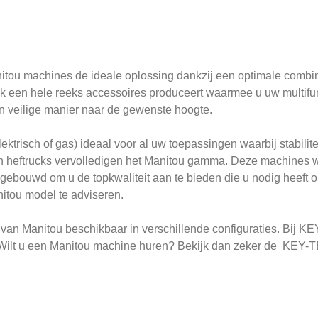
nitou machines de ideale oplossing dankzij een optimale combin
ook een hele reeks accessoires produceert waarmee u uw multifun
n veilige manier naar de gewenste hoogte.
ektrisch of gas) ideaal voor al uw toepassingen waarbij stabilite
rein heftrucks vervolledigen het Manitou gamma. Deze machine
ebouwd om u de topkwaliteit aan te bieden die u nodig heeft om
tou model te adviseren.
an Manitou beschikbaar in verschillende configuraties. Bij KEY
. Wilt u een Manitou machine huren? Bekijk dan zeker de KEY-