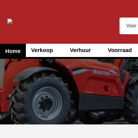
oekopdracht
Ga naar de hoofdnavigatie
Verkoop
Verhuur
Voorraad
Home