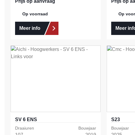
Prijs op aanvraag
Prijs op a
Op voorraad
Op voor
Meer info
Meer inf
SV 6 ENS
S23
Draaiuren
Bouwjaar
Bouwjaar
107
2019
2025