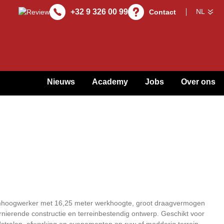
+32 9 326 00 99
Contact
Nieuws
Academy
Jobs
Over ons
hoogwerker met 16,25 meter werkhoogte, groot draagvermogen
nierende constructie en terreinbestendig ontwerp. Geschikt voor