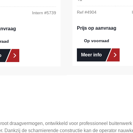
Ref #
4904
Intern #
5739
Prijs op aanvraag
anvraag
Op voorraad
raad
Meer info
o
root draagvermogen, ontwikkeld voor professioneel buitenwerk
. Dankzij de scharnierende constructie kan de operator nauwke