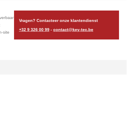
verbaar
Vragen? Contacteer onze klantendienst
t
+32 9 326 00 99
-
contact@key-tec.be
-site