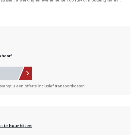
dstralen, afwerking en evenementen op ruw of modderig terrein.
kbaar!
vangt u een offerte inclusief transportkosten
en
te huur
bij ons