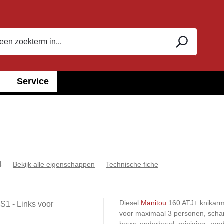
Service
4
Bekijk alle eigenschappen
Technische fiche
Diesel
Manitou
160 ATJ+ knikarm
voor maximaal 3 personen, schar