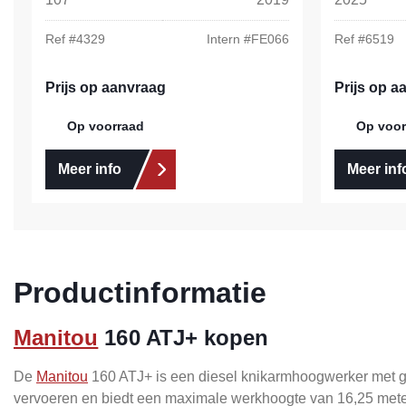
Ref #
4329
Intern #
FE066
Ref #
6519
Prijs op aanvraag
Prijs op a
Op voorraad
Op voor
Meer info
Meer inf
Productinformatie
Manitou
160 ATJ+ kopen
De
Manitou
160 ATJ+ is een diesel knikarmhoogwerker met g
vervoeren en biedt een maximale werkhoogte van 16,25 meter