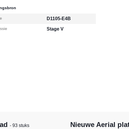
ingsbron
e
D1105-E4B
ssie
Stage V
aad
Nieuwe Aerial pla
- 93 stuks