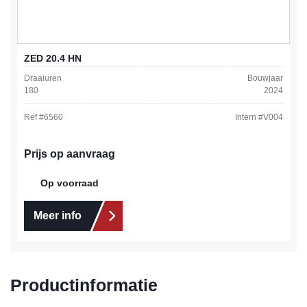
ZED 20.4 HN
Draaiuren
Bouwjaar
180
2024
Ref #
6560
Intern #
V004
Prijs op aanvraag
Op voorraad
Meer info
Productinformatie