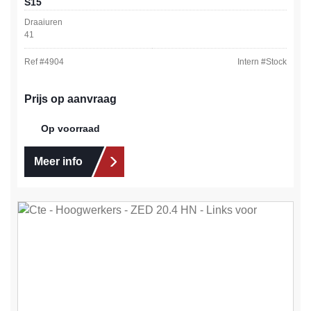
S15
Draaiuren
41
Ref #
4904
Intern #
Stock
Prijs op aanvraag
Op voorraad
Meer info