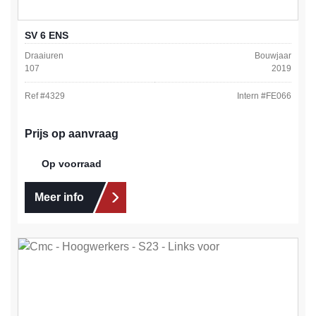
SV 6 ENS
Draaiuren
Bouwjaar
107
2019
Ref #
4329
Intern #
FE066
Prijs op aanvraag
Op voorraad
Meer info