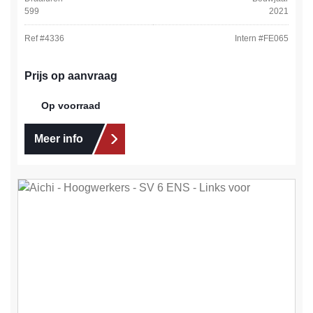
599
2021
Ref #
4336
Intern #
FE065
Prijs op aanvraag
Op voorraad
Meer info