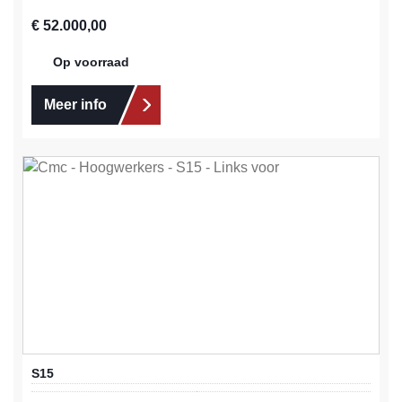
Normale prijs:
€ 52.000,00
Op voorraad
Meer info
S15