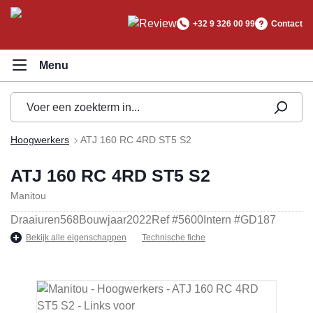
hoofdinhoud
+32 9 326 00 99
Contact
Hoogwerkers
ATJ 160 RC 4RD ST5 S2
ATJ 160 RC 4RD ST5 S2
Manitou
Draaiuren
568
Bouwjaar
2022
Ref #
5600
Intern #
GD187
Bekijk alle eigenschappen
Technische fiche
Afbeeldingengalerij overslaan