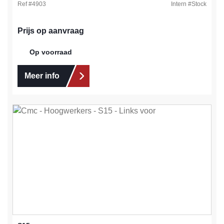
Ref #
4903
Intern #
Stock
Prijs op aanvraag
Op voorraad
Meer info