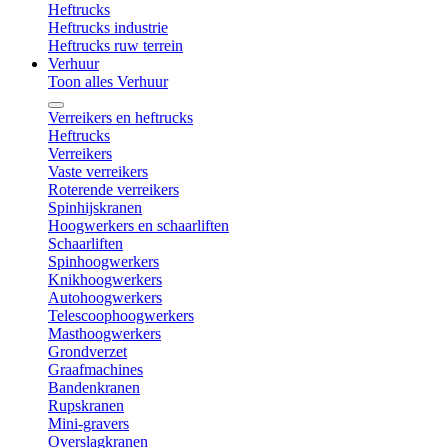
Heftrucks
Heftrucks industrie
Heftrucks ruw terrein
Verhuur
Toon alles Verhuur
Verreikers en heftrucks
Heftrucks
Verreikers
Vaste verreikers
Roterende verreikers
Spinhijskranen
Hoogwerkers en schaarliften
Schaarliften
Spinhoogwerkers
Knikhoogwerkers
Autohoogwerkers
Telescoophoogwerkers
Masthoogwerkers
Grondverzet
Graafmachines
Bandenkranen
Rupskranen
Mini-gravers
Overslagkranen