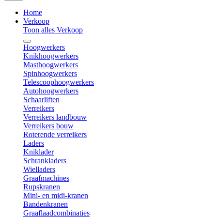
Home
Verkoop
Toon alles Verkoop
Hoogwerkers
Knikhoogwerkers
Masthoogwerkers
Spinhoogwerkers
Telescoophoogwerkers
Autohoogwerkers
Schaarliften
Verreikers
Verreikers landbouw
Verreikers bouw
Roterende verreikers
Laders
Kniklader
Schrankladers
Wielladers
Graafmachines
Rupskranen
Mini- en midi-kranen
Bandenkranen
Graaflaadcombinaties