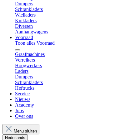
Dumpers
Schrankladers
Wielladers
Knikladers
Diversen
Aanhangwagens
Voorraad
Toon alles Voorraad
Graafmachines
Verreikers
Hoogwerkers
Laders
Dumpers
Schrankladers
Heftrucks
Service
Nieuws
Academy
Jobs
Over ons
Menu sluiten
Nederlands