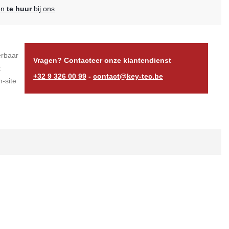
en
te huur
bij ons
erbaar
Vragen? Contacteer onze klantendienst
t
+32 9 326 00 99
-
contact@key-tec.be
-site