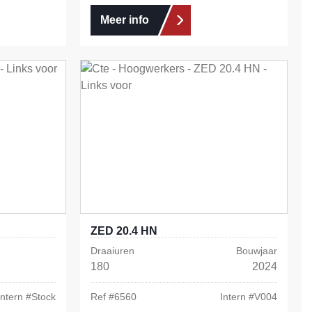
Meer info
ZED 20.4 HN
Draaiuren
Bouwjaar
180
2024
Intern #
Stock
Ref #
6560
Intern #
V004