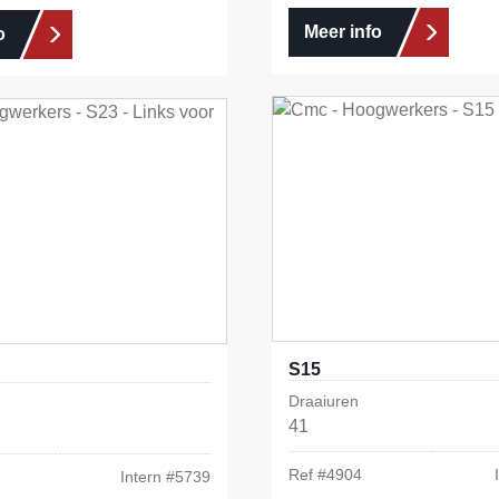
Meer info
o
S15
Draaiuren
41
Ref #
4904
Intern #
5739