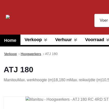
oekopdracht
Ga naar de hoofdnavigatie
Verkoop
Verhuur
Voorraad
Home
Verkoop
Hoogwerkers
ATJ 180
ATJ 180
Manitou
Max. werkhoogte (m)
18,180 m
Max. reikwijdte (m)
10,
Afbeeldingengalerij overslaan