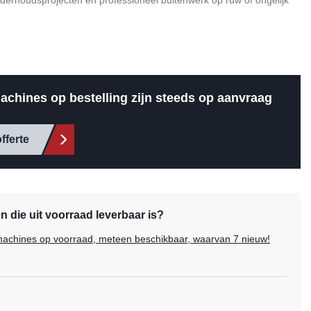
nderhoudsprojecten en professioneel buitenwerk op ruw of ongelijk
achines op bestelling zijn steeds op aanvraag
fferte
 die uit voorraad leverbaar is?
e machines op voorraad, meteen beschikbaar, waarvan 7 nieuw!