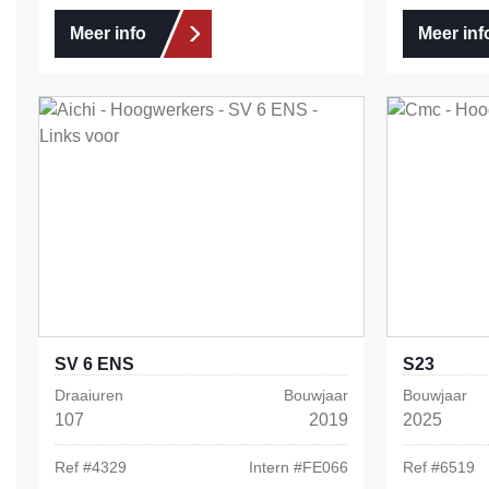
Meer info
Meer inf
SV 6 ENS
S23
Draaiuren
Bouwjaar
Bouwjaar
107
2019
2025
Ref #
4329
Intern #
FE066
Ref #
6519