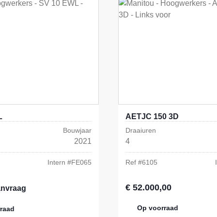
L
AETJC 150 3D
Bouwjaar
Draaiuren
2021
4
Intern #
FE065
Ref #
6105
€ 52.000,00
Normale prijs:
anvraag
Op voorraad
raad