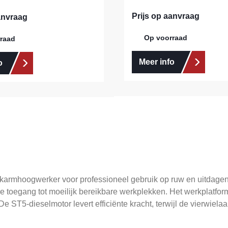
Prijs op aanvraag
anvraag
Op voorraad
raad
Meer info
o
nikarmhoogwerker voor professioneel gebruik op ruw en uitdage
ige toegang tot moeilijk bereikbare werkplekken. Het werkplatf
 ST5-dieselmotor levert efficiënte kracht, terwijl de vierwiel