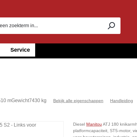
Service
510 m
Gewicht
7430 kg
Bekijk alle eigenschappen
Handleiding
Diesel
Manitou
ATJ 180 knikarmh
platformcapaciteit, ST5-motor, vi