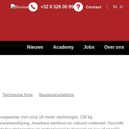
+32 9 326 00 99
Contact
Nieuws
Academy
Jobs
Over ons
Technische fiche
Basisinstructiefiche
oogwerker met circa 18 meter werkhoogte, 230 kg
erwielaandrijving, draaibare werkkooi en robuust onderstel. Geschikt