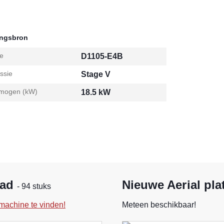
ingsbron
e
D1105-E4B
ssie
Stage V
mogen (kW)
18.5 kW
aad
Nieuwe Aerial pla
- 94 stuks
machine te vinden!
Meteen beschikbaar!