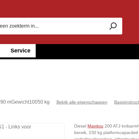
Service
990 m
Gewicht
10050 kg
Bekijk alle eigenschappen
Basisinstruct
Diesel
Manitou
200 ATJ knikarmh
bereik, 230 kg platformcapacitei