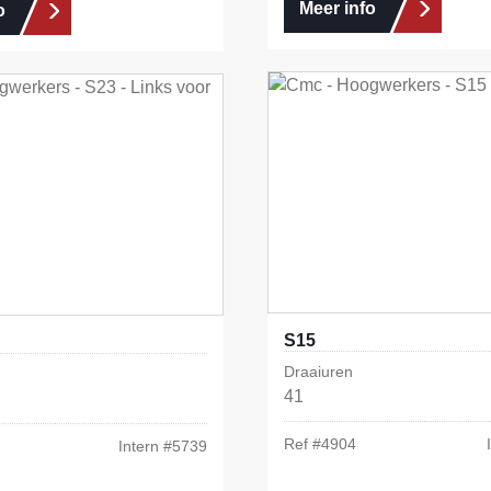
Meer info
o
S15
Draaiuren
41
Ref #
4904
Intern #
5739