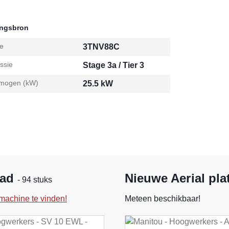
ingsbron
e
3TNV88C
ssie
Stage 3a / Tier 3
mogen (kW)
25.5 kW
aad
Nieuwe Aerial pla
- 94 stuks
machine te vinden!
Meteen beschikbaar!