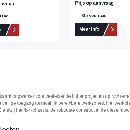
Prijs op aanvraag
anvraag
Op voorraad
raad
Meer info
o
nikarmhoogwerker voor veeleisende buitenprojecten op ruw terr
 veilige toegang tot moeilijk bereikbare werkzones. Het werkpl
nkzij het 4x4-chassis, de robuuste constructie, de dieselmotor
jecten