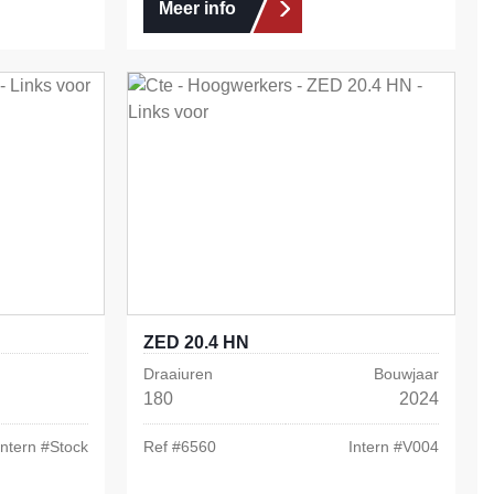
Meer info
ZED 20.4 HN
Draaiuren
Bouwjaar
180
2024
Intern #
Stock
Ref #
6560
Intern #
V004