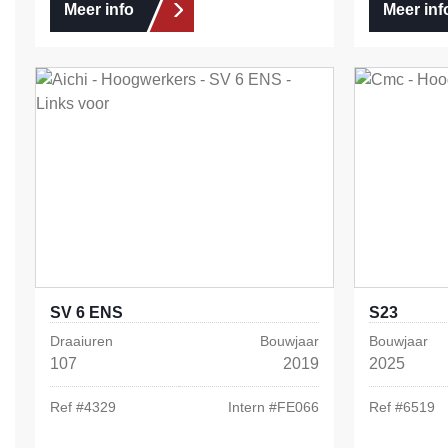
Meer info
Meer inf
SV 6 ENS
S23
Draaiuren
Bouwjaar
Bouwjaar
107
2019
2025
Ref #
4329
Intern #
FE066
Ref #
6519