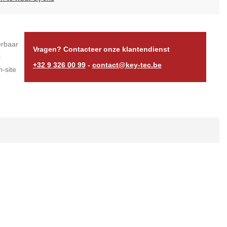
erbaar
Vragen? Contacteer onze klantendienst
t
+32 9 326 00 99
-
contact@key-tec.be
-site