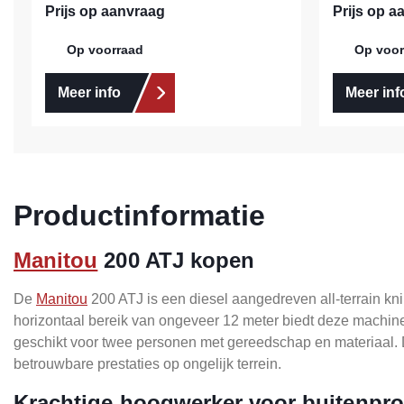
Prijs op aanvraag
Prijs op a
Op voorraad
Op voor
Meer info
Meer inf
Productinformatie
Manitou
200 ATJ kopen
De
Manitou
200 ATJ is een diesel aangedreven all-terrain k
horizontaal bereik van ongeveer 12 meter biedt deze machine
geschikt voor twee personen met gereedschap en materiaal. Da
betrouwbare prestaties op ongelijk terrein.
Krachtige hoogwerker voor buitenpro