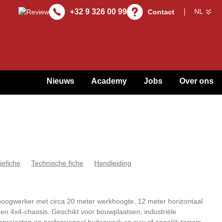
+32 9 326 00 99
Contact
Nieuws
Academy
Jobs
Over ons
iefiche
Technische fiche
Handleiding
oogwerker met circa 20 meter werkhoogte, 12 meter horizontaal
t en 4x4-chassis. Geschikt voor bouwplaatsen, industriële