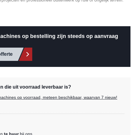
projecten en professioneel buitenwerk op ruw of ongelijk terrein.
achines op bestelling zijn steeds op aanvraag
fferte
 die uit voorraad leverbaar is?
e machines op voorraad, meteen beschikbaar, waarvan 7 nieuw!
en
te huur
bij ons