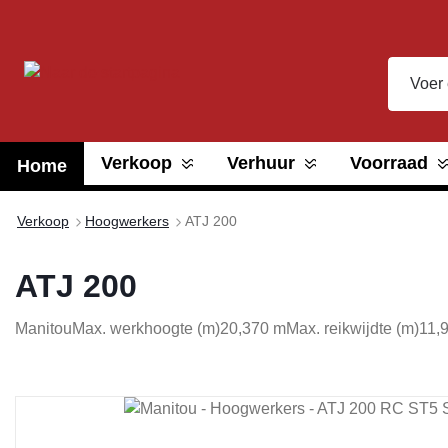
oekopdracht
Ga naar de hoofdnavigatie
Verkoop
Verhuur
Voorraad
Home
Verkoop
Hoogwerkers
ATJ 200
ATJ 200
Manitou
Max. werkhoogte (m)
20,370 m
Max. reikwijdte (m)
11,
Afbeeldingengalerij overslaan