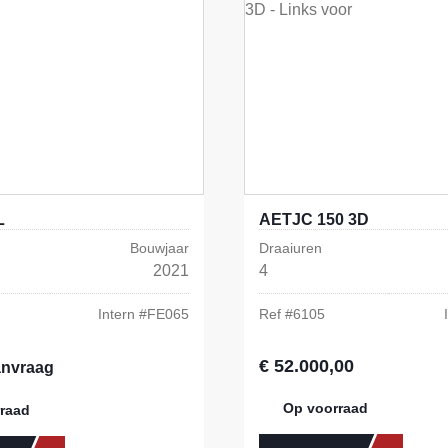
L
AETJC 150 3D
Bouwjaar
Draaiuren
2021
4
Intern #
FE065
Ref #
6105
€ 52.000,00
Normale prijs:
anvraag
Op voorraad
raad